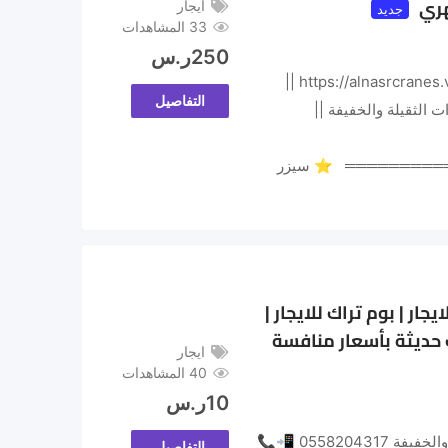
هري
ايجار
جديد
33 المشاهدات
250
ر.س
🌐 https://alnasrcranes.vercel.app 📞 0505893596 ||
التفاصيل
ت الثقيلة والخفيفة ||
════════ ⭐ سيزر
يجار | بوم تراك للايجار |
ات حديثة بأسعار منافسة
ايجار
40 المشاهدات
10
ر.س
رافعات النصر لتأجير المعدات الثقيلة والخفيفة 0558204317 📲📞
التفاصيل