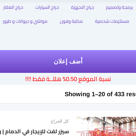
برمجة وتصميم
جراج الاجهزة
حراج السيارات
حراج العقار
مستلزمات شخصية
مكتبة وفون
مواشي و حيوانات و طيور
أضف إعلان
نسبة الموقع 0.50% هللــة فقط !!!!
Showing 1–20 of 433 res
كل الحراج