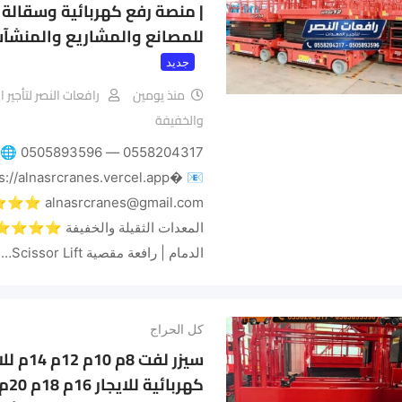
| منصة رفع كهربائية وسقالة 
للمصانع والمشاريع والمنشآت
جديد
منذ يومين
رافعات النصر لتأجير 
والخفيفة
0558204317 — 0505893596 🌐
s://alnasrcranes.vercel.app⁠� 📧
s@gmail.com
المعدات الثقيلة والخفيفة ⭐⭐⭐⭐⭐
الدمام | رافعة مقصية Scissor Lift…
كل الحراج
سيزر لفت
كهر