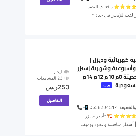
يمات: ⭐⭐⭐⭐⭐ رافعات النصر
ر لفت للإيجار في جدة *
ة كهربائية وديزل |
وأسبوعية وشهرية |سيزر
ايجار
لفت للإيجار | رافعات مقصية حديثة 8م 10م 12م 14م
23 المشاهدات
جديد
250
ر.س
التفاصيل
رافعات النصر لتأجير المعدات الثقيلة والخفيفة 0558204317 📲📞
يمات: ⭐⭐⭐⭐⭐ 🏗️ تأجير سيزر
| أسعار منافسة وعقود يومية…