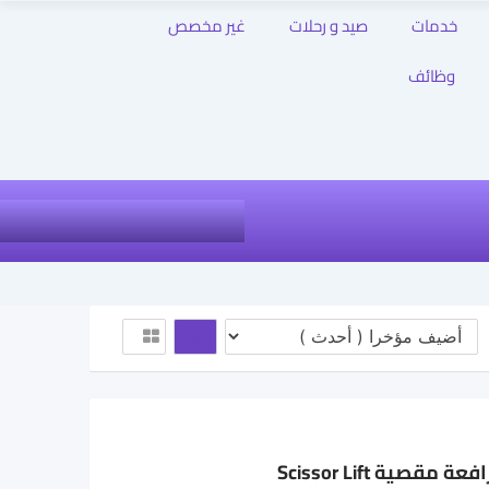
خدمات
صيد و رحلات
غير مخصص
وظائف
سيزر لفت للإيجار في الدمام | رافعة مقصية Scissor Lift