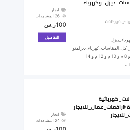
اسات_ديزل_وكهرباء
ايجار
26 المشاهدات
الرياض فوركلفت
100
ر.س
التفاصيل
رباء_ديزل
_كل_المقاسات_كهرباء_ديزلمتو
فر:سيزرلفت كهربائي بارتفاعات 6 م و 8 م و 10 م و 12 م و 14
ات_كهربائية
 #رافعات_عمال_للايجار
_للايجار
ايجار
24 المشاهدات
100
ر.س