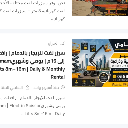
نحن نوفر سيزرات لفت مختلفة الأحجا
كهربائية…
كل الحراج
إلى 16م 
Lifts 8m–16m | Daily & Monthly
Rental
منذ أسبوع واحد
السامي للمقاول
يومي وشهريlectric Scissor
Lifts 8m–16m | Daily…