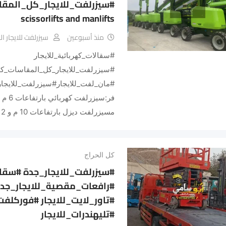
#سيزرلفت_للايجار_كل_المق
scissorlifts and manlifts
منذ أسبوعين
سيزرلفت للايجار 
#سقالات_كهربائية_للايجار
#سيزرلفت_للايجار_كل_المقاسات_كه
#مان_لفت_للايجار#سيزرلفت_للايجار
مسيزرلفت ديزل بارتفاعات 10 م و 12…
كل الحراج
#سيزرلفت_للايجار_جدة #سقال
#رافعات_مقصية_للايجار_جدة
#تاور_لايت_للايجار #فوركلفت
#تليهندرات_للايجار