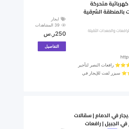
كهربائية متحركة
 بالمنطقة الشرقية
ايجار
39 المشاهدات
الرافعات والمعدات الثقيلة
250
ر.س
التفاصيل
http
alnasrcrane ⭐⭐⭐⭐⭐ رافعات النصر لتأجير
 سيزر لفت للإيجار في
 8م 10م 12م 14م للايجار في الدمام | سقالات
بائية للايجار 16م 18م 20م في الجبيل | رافعات