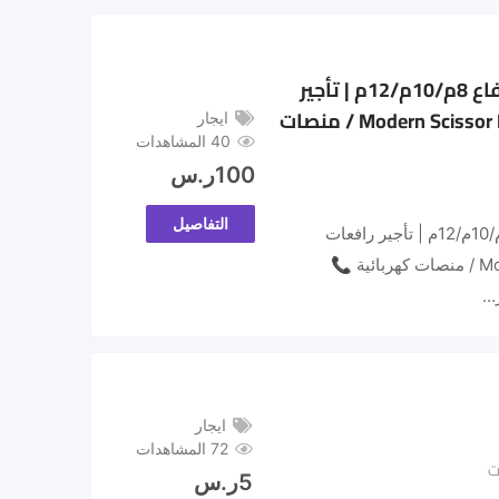
سيزر لفت للايجار الرياض _ ارتفاع 8م/10م/12م | تأجير
رافعات مقصية كهرباء — Modern Scissor Lift / منصات
ايجار
40 المشاهدات
100
ر.س
التفاصيل
سيزر لفت للايجار الرياض _ ارتفاع 8م/10م/12م | تأجير رافعات
مقصية كهرباء — Modern Scissor Lift / منصات كهربائية 📞
ايجار
72 المشاهدات
ت
5
ر.س