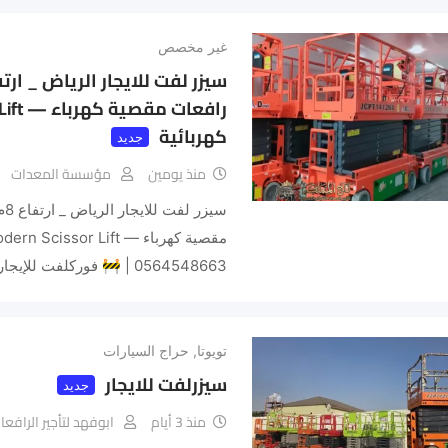
غير مخصص
كهربائية
جديد
منذ يومين
مؤسسة المعدات
0564548663 | 🚧 فوركلفت للإيجار…
تويوتا
,
حراج السيارات
سيزرلفت للايجار
جديد
منذ 3 أيام
ابوفهد لتأجير الرافعا