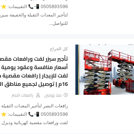
0505893596 📲📞 التقي
لتأجير المعدات الثقيلة والخفيفة سيز
للتواصل…
كل الحراج
تأجير سيزر لفت ورافعات مقصي
أسعار منافسة وعقود يومية 
16م | توصيل لجميع مناطق السعودية
منذ يومين
رافعات النصر
0505893596 📲📞 التقي
لفت ورافعات مقصية كهربائية وديزل 