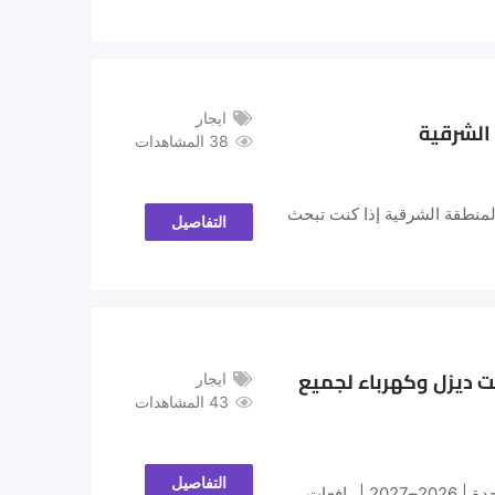
ايجار
38 المشاهدات
لفت) 7 طن، 10 طن، و 16 طن في الدمام والمنطقة الشرقية إذا كنت تبحث
التفاصيل
دمام | الرياض | جدة | 2026–2027 | فوركلفت ديزل وكهرباء لجميع
ايجار
43 المشاهدات
التفاصيل
Forklift Rental Saudi Arabia | تأجير رافعات شوكية في السعودية الدمام | الرياض | جدة | 2026–2027 | رافعات