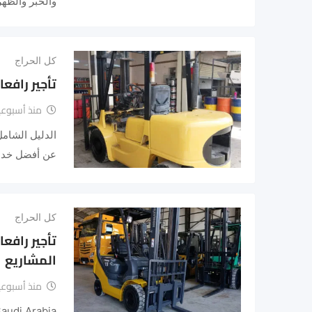
والخبر والظهران 26
كل الحراج
تأجير رافعات شوكية (فور
منذ أسبوعي
عن أفضل خدم
كل الحراج
المشاريع
منذ أسبوعي