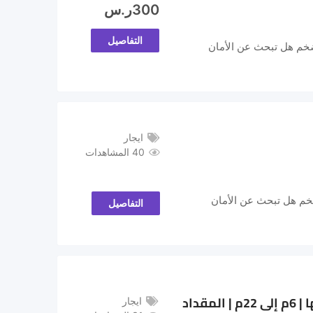
300
ر.س
التفاصيل
الغربية الأضخم هل تبحث عن الأمان
ايجار
40 المشاهدات
 (Scissor Lift) بالرياض والدمام وجدة | أسطول 2026-2027 الأضخم هل تبحث عن الأمان
التفاصيل
🚀 تأجير رافعات مقصية (سيزر لفت) في الرياض – الدرعية – الخرج – أبها | 6م إلى 22م | المقداد
ايجار