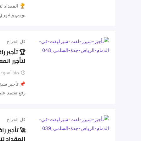
🏆 المقداد لت
يومي وشهري حمولات 
كل الحراج
لتأجير الم
منذ أسبوعي
رفع تعتمد عل
كل الحراج
المقداد لت