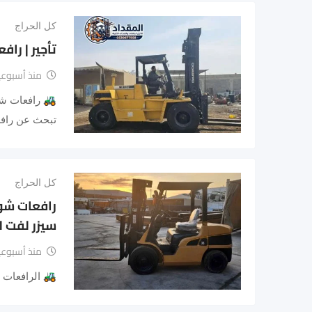
كل الحراج
تأجير | رافعات شوكية
منذ أسبوعي
تبحث عن رافع
كل الحراج
سيزر لفت للإيجار 0
منذ أسبوعي
🚜 الرافعات الشوكية للإ