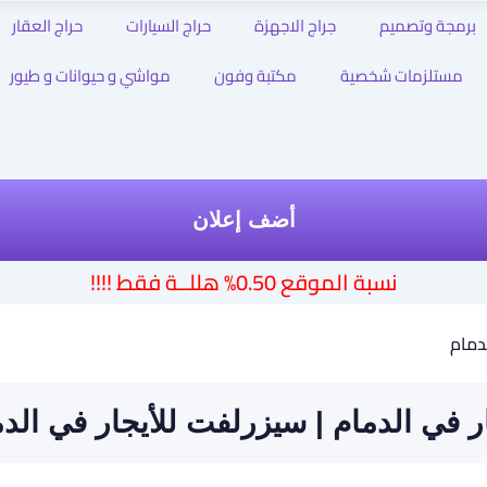
برمجة وتصميم
جراج الاجهزة
حراج السيارات
حراج العقار
مستلزمات شخصية
مكتبة وفون
مواشي و حيوانات و طيور
أضف إعلان
نسبة الموقع 0.50% هللــة فقط !!!!
لدمام
ر في الدمام | سيزرلفت للأيجار في الد