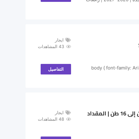
ايجار
43 المشاهدات
body { font-family: Arial, sans-serif; margin:;
التفاصيل
تأجير رافعات شوكية (فوركلفت) في الدمام والمنطقة الشرقية | 1 طن إلى 16 طن | المقداد
ايجار
48 المشاهدات