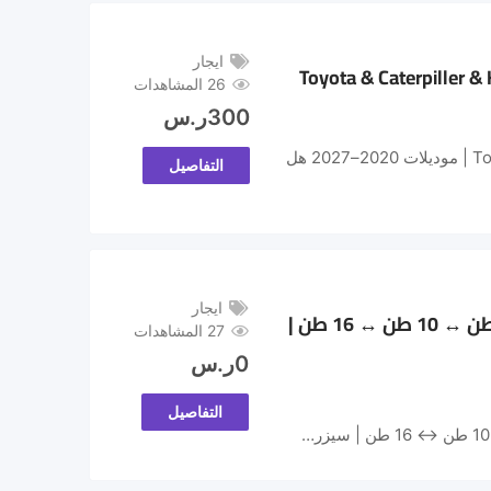
ايجار
26 المشاهدات
300
ر.س
🚜 رافعات شوكية للإيجار في الرياض والدمام وجدة | Toyota & Caterpillar & Komatsu | موديلات 2020–2027 هل
التفاصيل
ايجار
رافعات شوكية للإيجار في جدة ومكة | فوركلفت 3 طن ↔ 5 طن ↔ 7 طن ↔ 10 طن ↔ 16 طن |
27 المشاهدات
0
ر.س
التفاصيل