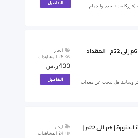
التفاصيل
 (فوركلفت) بجدة والدمام |
🏆 تأجير رافعات مقصية (سيزر لفت) في القطيف – الجبيل – الظهران | 6م إلى 22م | المقداد
ايجار
26 المشاهدات
400
ر.س
التفاصيل
 لمعايير أرامكو وسابك هل تبحث عن معدات
🚀 تأجير رافعات مقصية (سيزر لفت) في جدة – مكة المكرمة – المدينة المنورة | 6م إلى 22م |
ايجار
24 المشاهدات