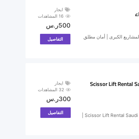
ايجار
16 المشاهدات
500
ر.س
المشاريع الكبرى | أمان مطلق
التفاصيل
Scissor Lift Rental Saudi Arabia | JLG •
ايجار
32 المشاهدات
300
ر.س
التفاصيل
🚀 سيزر لفت للإيجار في الرياض وجدة والدمام | Scissor Lift Rental Saudi Arabia | JLG • Genie • Zoomlion |