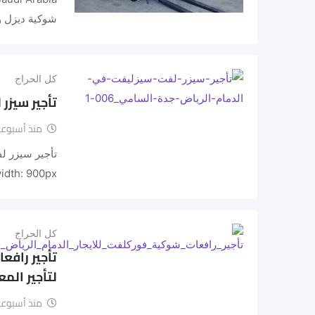
شوكية ديزل و
كل الحراج
تأجير سيزر لفت ف
منذ أسبوعي
idth: 900px;…
كل الحراج
لتأجير الم
منذ أسبوعي