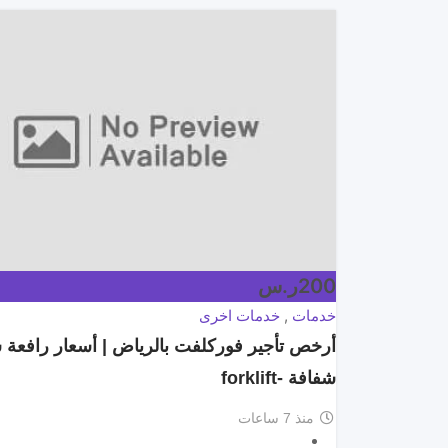
200
ر.س
خدمات
,
خدمات اخرى
أرخص تأجير فوركلفت بالرياض | أسعار رافعة 
شفافة -forklift
منذ 7 ساعات