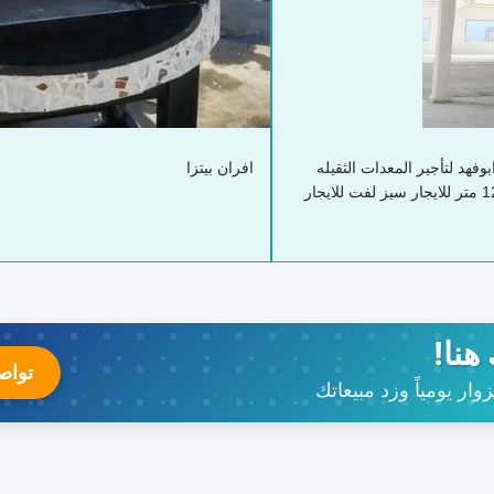
فهد لتأجير المعدات الثقيله
افران بيتزا
سيزرلفت للايجار بجده رافعة مقصية للايجار سيزر لفت 12 متر للايجار سيز لفت للايجار
هنا!
تواص
ار يومياً وزد مبيعاتك