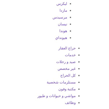
ليكزس
مازدا
مرسيدس
نيسان
هوندا
هيونداي
حراج العقار
خدمات
صيد و رحلات
غير مخصص
كل الحراج
مستلزمات شخصية
مكتبة وفون
مواشي و حيوانات و طيور
وظائف