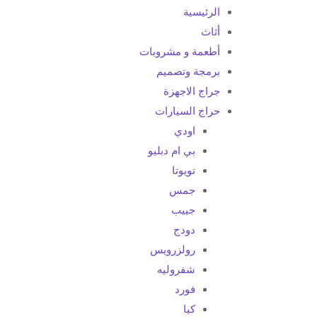
الرئيسية
أثاث
أطعمة و مشروبات
برمجة وتصميم
جراج الاجهزة
حراج السيارات
اودي
بي ام دبليو
تويوتا
جمس
جييب
دودج
رولزرويس
شفروليه
فورد
كيا