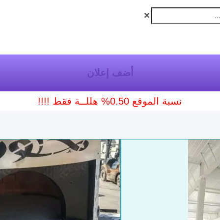
أضف إعلان
نسبة الموقع 0.50% هللــة فقط !!!!