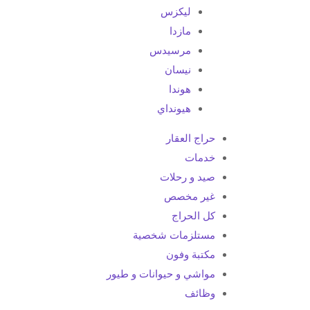
ليكزس
مازدا
مرسيدس
نيسان
هوندا
هيونداي
حراج العقار
خدمات
صيد و رحلات
غير مخصص
كل الحراج
مستلزمات شخصية
مكتبة وفون
مواشي و حيوانات و طيور
وظائف