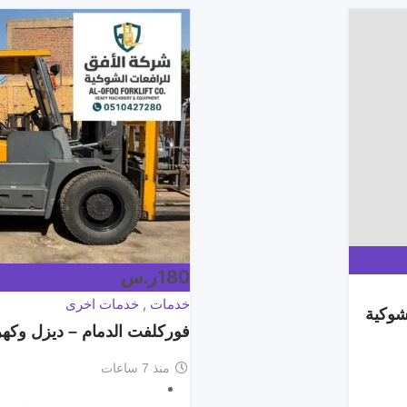
180
ر.س
خدمات
,
خدمات اخرى
شوكية
فوركلفت الدمام – ديزل وكهرباء
منذ 7 ساعات