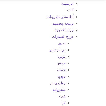
الرئيسية
أثاث
أطعمة و مشروبات
برمجة وتصميم
جراج الاجهزة
حراج السيارات
اودي
بي ام دبليو
تويوتا
جمس
جييب
دودج
رولزرويس
شفروليه
فورد
كيا