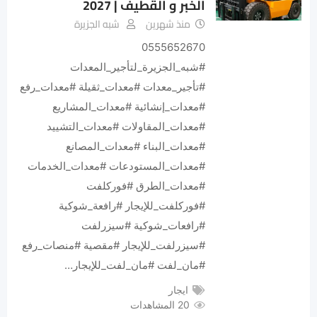
الخبر و القطيف | 2027
منذ شهرين
شبه الجزيرة
0555652670
#شبه_الجزيرة_لتأجير_المعدات
#تأجير_معدات #معدات_ثقيلة #معدات_رفع
#معدات_إنشائية #معدات_المشاريع
#معدات_المقاولات #معدات_التشييد
#معدات_البناء #معدات_المصانع
#معدات_المستودعات #معدات_الخدمات
#معدات_الطرق #فوركلفت
#فوركلفت_للإيجار #رافعة_شوكية
#رافعات_شوكية #سيزرلفت
#سيزرلفت_للإيجار #مقصية #منصات_رفع
#مان_لفت #مان_لفت_للإيجار…
ايجار
20 المشاهدات