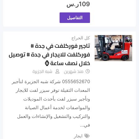
109
ر.س
التفاصيل
كل الحراج
تاجير فوركلفت في جدة #
فوركلفت للايجار في جدة # توصيل
خلال نصف ساعة ⌚
منذ شهرين
شبه الجزيرة
0555652670 شركة شبه الجزيرة لتأجير
المعدات الثقيلة توفر سيزر لفت للايجار
وتأجير سيزر لفت بأحدث الموديلات
والمواصفات لخدمة أعمال الصيانة
والتركيب والتشغيل والإنشاءات والعمل
في…
ايجار