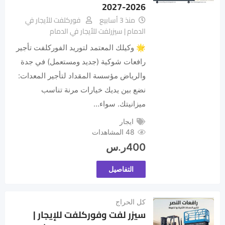
2026-2027
منذ 3 أسابيع
فوركلفت للأيجار في
الدمام | سيزرلفت للأيجار في الدمام
🌟 وكيلك المعتمد لتوريد الفوركلفت تأجير
رافعات شوكية (جديد ومستعمل) في جدة
والرياض مؤسسة المقداد لتأجير المعدات:
نضع بين يديك خيارات مرنة تناسب
ميزانيتك. سواء…
ايجار
48 المشاهدات
400
ر.س
التفاصيل
كل الحراج
سيزر لفت وفوركلفت للإيجار |