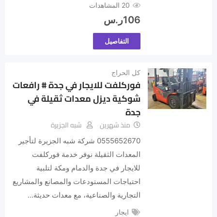
20 المشاهدات
106
ر.س
التفاصيل
كل الحراج
فوركلفت للايجار في جدة # رافعات
شوكية ديزل معدات ثقيلة في
جدة
منذ شهرين
شبه الجزيرة
0555652670 شركة شبه الجزيرة لتأجير
المعدات الثقيلة نوفر خدمة فوركلفت
للايجار في جدة والدمام ومكة لتلبية
احتياجات المستودعات والمصانع والمشاريع
التجارية والصناعية، مع معدات حديثة…
ايجار