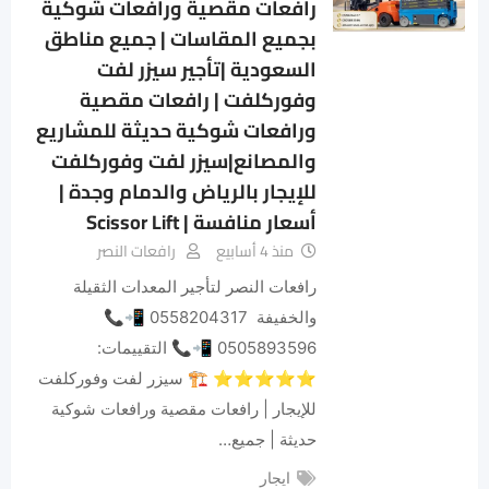
رافعات مقصية ورافعات شوكية
بجميع المقاسات | جميع مناطق
السعودية |تأجير سيزر لفت
وفوركلفت | رافعات مقصية
ورافعات شوكية حديثة للمشاريع
والمصانع|سيزر لفت وفوركلفت
للإيجار بالرياض والدمام وجدة |
أسعار منافسة | Scissor Lift
منذ 4 أسابيع
رافعات النصر
رافعات النصر لتأجير المعدات الثقيلة
والخفيفة 0558204317 📲📞
0505893596 📲📞 التقييمات:
⭐⭐⭐⭐⭐ 🏗️ سيزر لفت وفوركلفت
للإيجار | رافعات مقصية ورافعات شوكية
حديثة | جميع…
ايجار