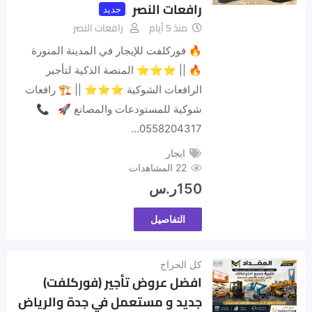
رافعات النصر
جديد
منذ 5 أيام
رافعات النصر
🔥 فوركلفت للإيجار في المدينة المنورة
🔥 || ⭐⭐⭐ المنصة الذكية لتأجير
الرافعات الشوكية ⭐⭐⭐ || 🏗️ رافعات
شوكية للمستودعات والمصانع 🚀 📞
0558204317…
ايجار
22 المشاهدات
150
ر.س
التفاصيل
كل الحراج
افضل عروض تأجير (فوركلفت)
جديد و مستعمل في جدة والرياض