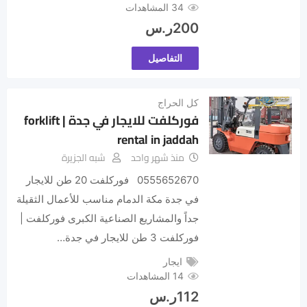
34 المشاهدات
200
ر.س
التفاصيل
كل الحراج
فوركلفت للايجار في جدة | forklift
rental in jaddah
منذ شهر واحد
شبه الجزيرة
0555652670 فوركلفت 20 طن للايجار
في جدة مكة الدمام مناسب للأعمال الثقيلة
جداً والمشاريع الصناعية الكبرى فوركلفت |
فوركلفت 3 طن للايجار في جدة…
ايجار
14 المشاهدات
112
ر.س