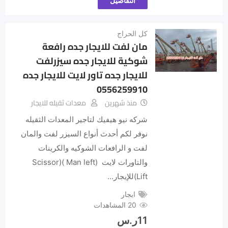
التفاصيل
كل الحراج
مان لفت للايجار جده رافعة
شوكية للايجار جده سيزرلفت
للايجار جده تاور لايت للايجار جده
0556259910
منذ شهرين
معدات ثقيله للايجار
شركه نيو هيفيك لتاجير المعدات الثقيله
نوفر لكم أحدث أنواع السيزر لفت والمان
لفت و الرافعات الشوكيه والكرينات
والتاورات لايت (Man left )(Scissor
Lift)للإيجار…
ايجار
20 المشاهدات
11
ر.س