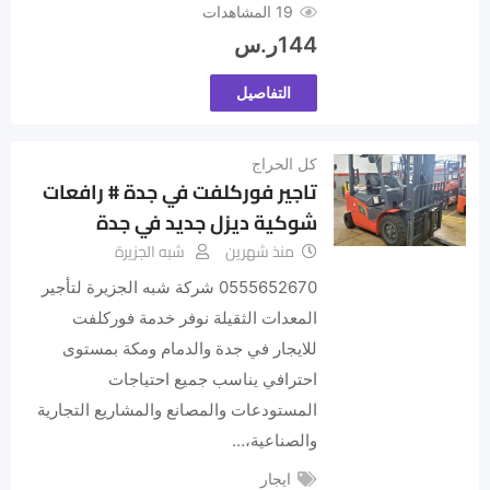
19 المشاهدات
144
ر.س
التفاصيل
كل الحراج
تاجير فوركلفت في جدة # رافعات
شوكية ديزل جديد في جدة
منذ شهرين
شبه الجزيرة
0555652670 شركة شبه الجزيرة لتأجير
المعدات الثقيلة نوفر خدمة فوركلفت
للايجار في جدة والدمام ومكة بمستوى
احترافي يناسب جميع احتياجات
المستودعات والمصانع والمشاريع التجارية
والصناعية،…
ايجار