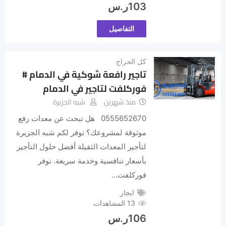
103
ر.س
التفاصيل
كل الحراج
تاجير رافعة شوكية في الدمام #
فوركلفت لتاجير في الدمام
منذ شهرين
شبه الجزيرة
0555652670 هل تبحث عن معدات رفع
موثوقة لمشروعك؟ توفر لكم شبه الجزيرة
لتأجير المعدات الثقيلة أفضل حلول التأجير
بأسعار تنافسية وخدمة سريعة. نوفر
فوركلفت…
ايجار
13 المشاهدات
106
ر.س