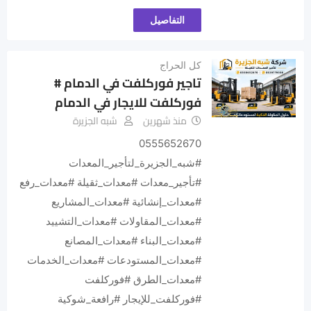
التفاصيل
كل الحراج
تاجير فوركلفت في الدمام #
فوركلفت للايجار في الدمام
منذ شهرين
شبه الجزيرة
0555652670
#شبه_الجزيرة_لتأجير_المعدات
#تأجير_معدات #معدات_ثقيلة #معدات_رفع
#معدات_إنشائية #معدات_المشاريع
#معدات_المقاولات #معدات_التشييد
#معدات_البناء #معدات_المصانع
#معدات_المستودعات #معدات_الخدمات
#معدات_الطرق #فوركلفت
#فوركلفت_للإيجار #رافعة_شوكية