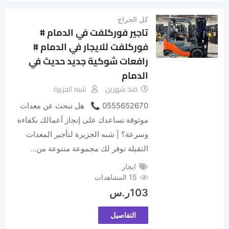
كل الحراج
تاجير فوركلفت في الدمام #
فوركلفت للايجار في الدمام #
رافعات شوكية جديد حديث في
الدمام
منذ شهرين
شبه الجزيرة
0555652670 📞 هل تبحث عن معدات
موثوقة تساعدك على إنجاز أعمالك بكفاءة
وسرعة؟ | شبه الجزيرة لتأجير المعدات
الثقيلة توفر لك مجموعة متنوعة من…
ايجار
15 المشاهدات
103
ر.س
التفاصيل