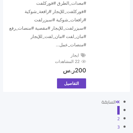
#معدات_الطرق #فوركلفت
#فوركلفت_للإيجار #رافعة_شوكية
#رافعات_شوكية #سيزرلفت
#سيزرلفت_للإيجار #مقصية #منصات_رفع
#مان_لفت #مان_لفت_للإيجار
#منصات_عمل…
ايجار
22 المشاهدات
200
ر.س
التفاصيل
السابقة
1
2
3