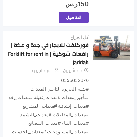
150
ر.س
التفاصيل
كل الحراج
فوركلفت للايجار في جدة و مكة |
رافعات شوكية | Forklift for rent in
jaddah
منذ شهرين
شبه الجزيرة
0555652670
#شبه_الجزيرة_لتأجير_المعدات
#تأجير_معدات #معدات_ثقيلة #معدات_رفع
#معدات_إنشائية #معدات_المشاريع
#معدات_المقاولات #معدات_التشييد
#معدات_البناء #معدات_المصانع
#معدات_المستودعات #معدات_الخدمات