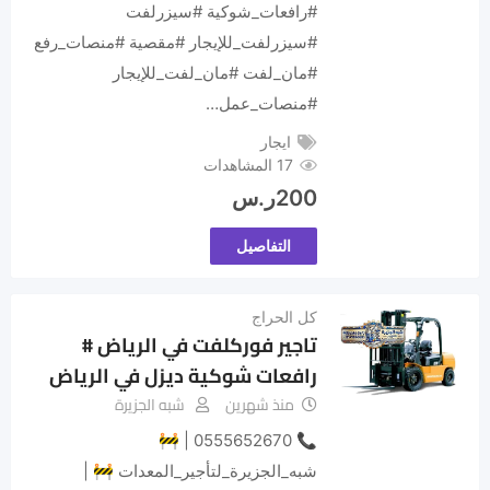
#رافعات_شوكية #سيزرلفت
#سيزرلفت_للإيجار #مقصية #منصات_رفع
#مان_لفت #مان_لفت_للإيجار
#منصات_عمل…
ايجار
17 المشاهدات
200
ر.س
التفاصيل
كل الحراج
تاجير فوركلفت في الرياض #
رافعات شوكية ديزل في الرياض
منذ شهرين
شبه الجزيرة
📞 0555652670 | 🚧
شبه_الجزيرة_لتأجير_المعدات 🚧 |