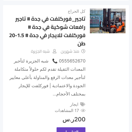
كل الحراج
تاجير_فوركلفت في جدة # تاجير
رافعات شوكية في جدة #
فوركلفت للايجار في جدة # 1.5-20
طن
منذ شهرين
شبه الجزيرة
0555652670 📞 شبه الجزيرة لتأجير
المعدات الثقيلة تقدم لكم حلولاً متكاملة
لتأجير معدات الرفع والمناولة بأعلى معايير
الجودة والاعتمادية | فوركلفت للإيجار
بمختلف الأحجام…
ايجار
17 المشاهدات
200
ر.س