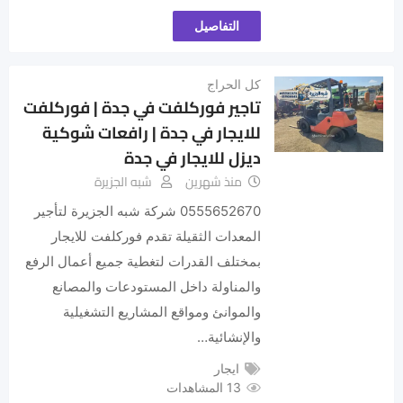
التفاصيل
كل الحراج
تاجير فوركلفت في جدة | فوركلفت
للايجار في جدة | رافعات شوكية
ديزل للايجار في جدة
منذ شهرين
شبه الجزيرة
0555652670 شركة شبه الجزيرة لتأجير
المعدات الثقيلة تقدم فوركلفت للايجار
بمختلف القدرات لتغطية جميع أعمال الرفع
والمناولة داخل المستودعات والمصانع
والموانئ ومواقع المشاريع التشغيلية
والإنشائية…
ايجار
13 المشاهدات