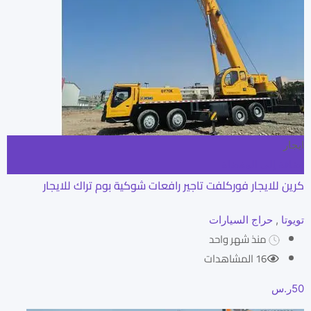
ايجار
إضافة إلى المفضلة
كرين للايجار فوركلفت تاجير رافعات شوكية بوم تراك للايجار
تويوتا
,
حراج السيارات
منذ شهر واحد
16 المشاهدات
50
ر.س