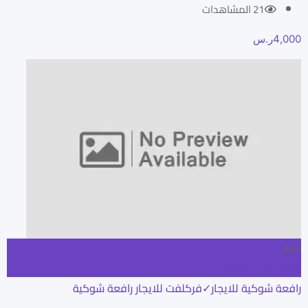
21 المشاهدات
4,000
ر.س
ايجار
إضافة إلى المفضلة
رافعة شوكية للايجار✓فركلفت للايجار رافعة شوكية