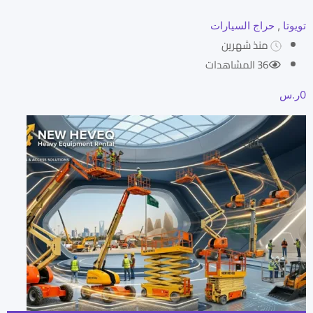
تويوتا
,
حراج السيارات
منذ شهرين
36 المشاهدات
0
ر.س