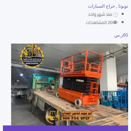
تويوتا
,
حراج السيارات
منذ شهر واحد
20 المشاهدات
60
ر.س
ايجار