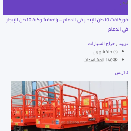
ايجار
إضافة إلى المفضلة
فوركلفت 10طن للإيجار في الدمام – رافعة شوكية 10طن للإيجار
في الدمام
تويوتا
,
حراج السيارات
منذ شهرين
146 المشاهدات
10
ر.س