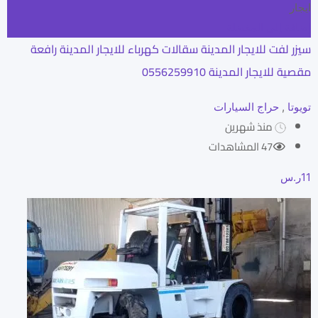
ايجار
إضافة إلى المفضلة
سيزر لفت للايجار المدينة سقالات كهرباء للايجار المدينة رافعة
مقصية للايجار المدينة 0556259910
تويوتا
,
حراج السيارات
منذ شهرين
47 المشاهدات
11
ر.س