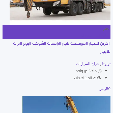
ايجار
إضافة إلى المفضلة
#كرين للايجار #فوركلفت تاجير #رافعات #شوكية #بوم #تراك
للايجار
تويوتا
,
حراج السيارات
منذ شهر واحد
21 المشاهدات
50
ر.س