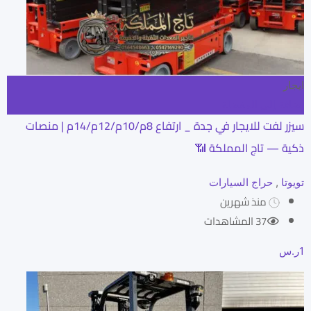
ايجار
إضافة إلى المفضلة
سيزر لفت للايجار في جدة _ ارتفاع 8م/10م/12م/14م | منصات
ذكية — تاج المملكة 📶
تويوتا
,
حراج السيارات
منذ شهرين
37 المشاهدات
1
ر.س