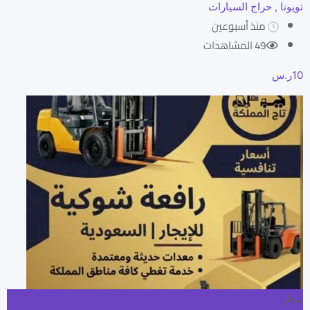
تويوتا
,
حراج السيارات
منذ أسبوعين
49 المشاهدات
10
ر.س
ايجار