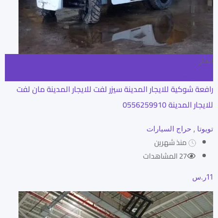
ايجار
إضافة إلى المفضلة
رافعة شوكية للايجار المدينة سيزر لفت للايجار المدينة مان لفت
للايجار المدينة 0556259910
تويوتا
,
حراج السيارات
منذ شهرين
27 المشاهدات
11
ر.س