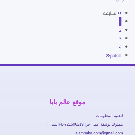
السابقة
1
2
3
4
القادم
موقع عالم بابا
لتقنية المعلومات
مملوك بوثيقة عمل حر: FL-721506219ايميل :
alambaba.com@gmail.com