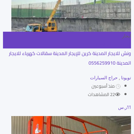
ايجار
إضافة إلى المفضلة
ونش للايجار المدينة كرين للإيجار المدينة سقالات كهرباء للايجار
المدينة 0556259910
تويوتا
,
حراج السيارات
منذ أسبوعين
22 المشاهدات
11
ر.س