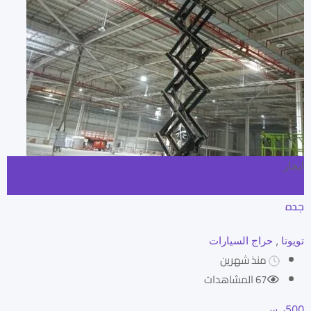
ايجار
إضافة إلى المفضلة
جده
تويوتا
,
حراج السيارات
منذ شهرين
67 المشاهدات
500
ر.س