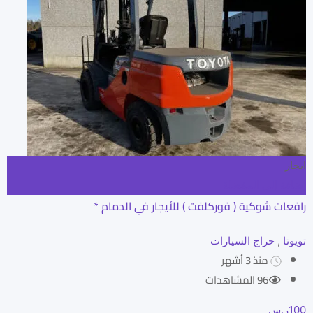
ايجار
إضافة إلى المفضلة
رافعات شوكية ( فوركلفت ) للأيجار في الدمام *
تويوتا
,
حراج السيارات
منذ 3 أشهر
96 المشاهدات
100
ر.س