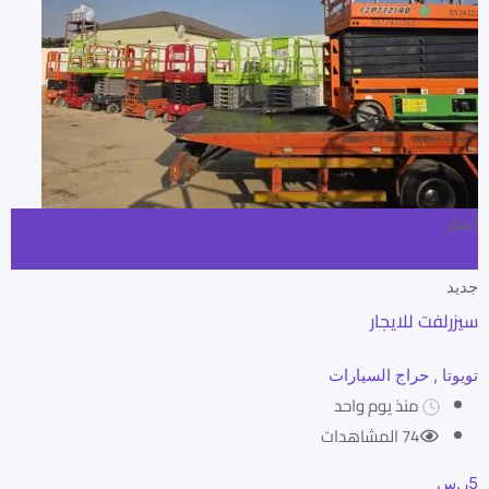
ايجار
إضافة إلى المفضلة
جديد
سيزرلفت للايجار
تويوتا
,
حراج السيارات
منذ يوم واحد
74 المشاهدات
5
ر.س