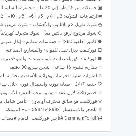
▣ حمولات من 1.5 طن إلى 30 طن – جاهزة للتسليم الفوري خلال 30 دقيقة
◉ ارتفاعات الشوكة: 3م | 4م | 5م | 6م | 8م | 10م | 12م
◎ شوك طويل 3م للأنابيب والأخشاب – شوك عريض 2.5م للبالتات
○ شوك مزدوج لرفع بالتين معاً – شوك متحرك كهربائياً
● كاميرا خلفية 360° – حساسات تصادم – إنذار صوتي وضوئي
□ فوركلفت ديزل ثقيل للموانئ والمشاريع الصناعية
■ فوركلفت كهرباء صامت للمستودعات والمولات والم
♤ بطارية ليثيوم 16 ساعة – شحن سريع 90 دقيقة
♧ إطارات صلبة للخرسانة وهوائية للأسفلت وخشنة للص
♡ خدمة 24/7 – صيانة دورية واستبدال فوري خلال ساعتين
♢ خصم 35% لأول عقد – يومين مجاناً للعقود الأسبوعية
♔ فوركلفت مع سائق محترف أو بدون – تأمين شامل م
♕ للحجز والاستفسار: 0564548663 – تاج المملكة
#DammamForklift #تأجير_فوركلفت_الدمام #معدات_الشرقية