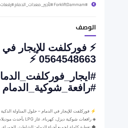
#ForkliftDammam #تأجير_معدات_الدمام #رفعات_شوكية
الوصف
⚡ فوركلفت للإيجار في ا
0564548663 ⚡
#ايجار_فوركلفت_الدما
#رافعة_شوكية_الدمام #
⚡ فوركلفت للإيجار في الدمام – حلول المناولة الذكية
◈ رافعات شوكية ديزل، كهرباء، غاز LPG بأحدث موديلات 2025
◆ تغطية كاملة لجميع أحياء الدمام: الشاطئ، الحمراء، ا