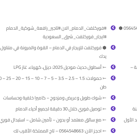
#فوركلفت_الدمام_الان #تاجير_رافعة_شوكية_الدمام
#ايجار_فوركلفت_شرق_السعودية
⬢ فوركلفت للإيجار في الدمام – القوة والمرونة في متناول
يدك
ة –
⤚ أسطول حديث موديل 2025: ديزل، كهرباء، غاز LPG
⤚ حمولات: 1.5 – 2.5 
طن
⤚ شوك طويل وعريض ومزدوج – كاميرا خلفية وحساسات
نة
⤚ توصيل فوري خلال 30 دقيقة لجميع أحياء الدمام
⤚ مع سائق معتمد أو بدون – تأمين شامل – استبدال فوري
⤚ احجز الآن: 0564548663 – تاج المملكة الأقرب لك