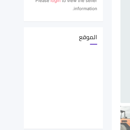
Please
login
to view the seller
information.
الموقع