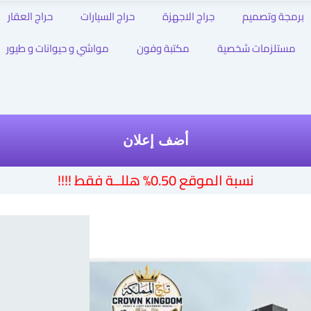
برمجة وتصميم
جراج الاجهزة
حراج السيارات
حراج العقار
مستلزمات شخصية
مكتبة وفون
مواشي و حيوانات و طيور
أضف إعلان
نسبة الموقع 0.50% هللــة فقط !!!!