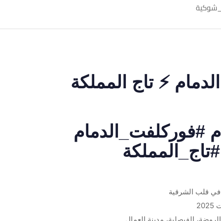
لدمام ⚡ تاج المملكة
م #فوركلفت_الدمام
تاج_المملكة
 في قلب الشرقية
لروضة، الفيصلية، مدينة العمال