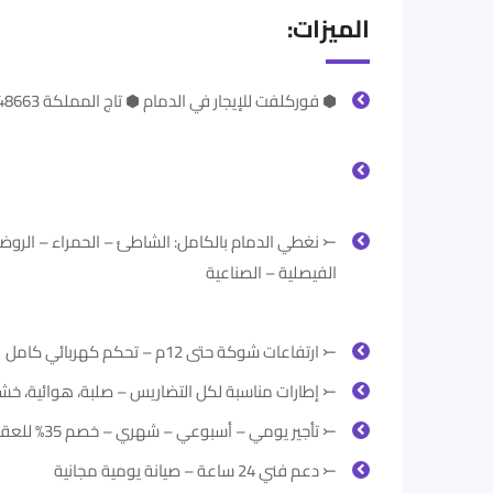
الميزات:
⬢ فوركلفت للإيجار في الدمام ⬢ تاج المملكة 0564548663 ⬢
⤚ نغطي الدمام بالكامل: الشاطئ – الحمراء – الروض
الفيصلية – الصناعية
⤚ ارتفاعات شوكة حتى 12م – تحكم كهربائي كامل
⤚ إطارات مناسبة لكل التضاريس – صلبة، هوائية، خش
⤚ تأجير يومي – أسبوعي – شهري – خصم 35% للعقد الأول
⤚ دعم فني 24 ساعة – صيانة يومية مجانية