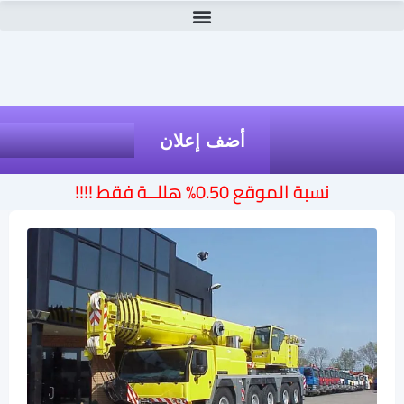
أضف إعلان
نسبة الموقع 0.50% هللــة فقط !!!!