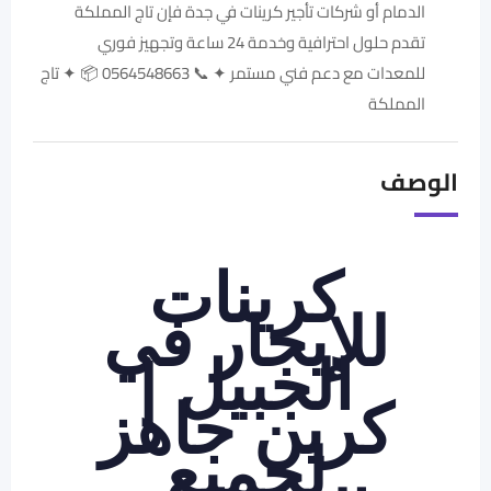
الدمام أو شركات تأجير كرينات في جدة فإن تاج المملكة
تقدم حلول احترافية وخدمة 24 ساعة وتجهيز فوري
للمعدات مع دعم فني مستمر ✦ 📞 0564548663 📦 ✦ تاج
المملكة
الوصف
كرينات
للإيجار في
الجبيل |
كرين جاهز
لجميع