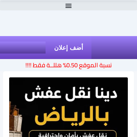
أضف إعلان
نسبة الموقع 0.50% هللــة فقط !!!!