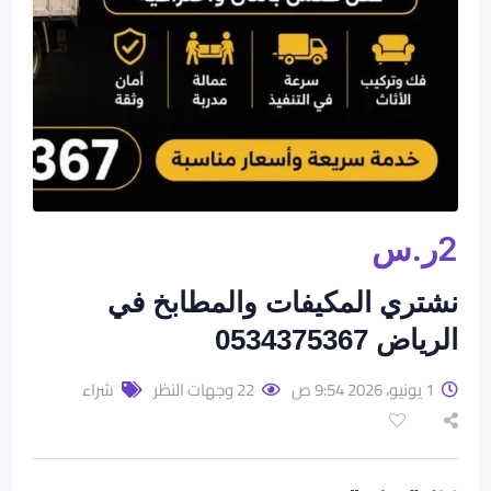
2
ر.س
نشتري المكيفات والمطابخ في
الرياض 0534375367
1 يونيو، 2026 9:54 ص
22 وجهات النظر
شراء