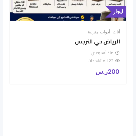
ايجار
أثاث
,
أدوات منزلية
الرياض حي النرجس
منذ أسبوعين
22 المشاهدات
200
ر.س