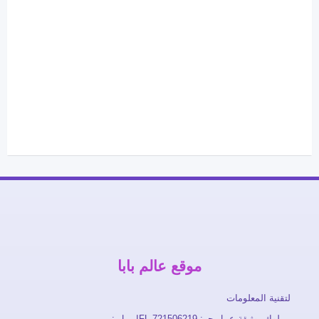
موقع عالم بابا
لتقنية المعلومات
مملوك بوثيقة عمل حر: FL-721506219ايميل :