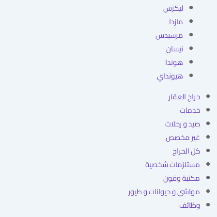
ليكزس
مازدا
مرسيدس
نيسان
هوندا
هيونداي
حراج العقار
خدمات
صيد و رحلات
غير مخصص
كل الحراج
مستلزمات شخصية
مكتبة وفون
مواشي و حيوانات و طيور
وظائف