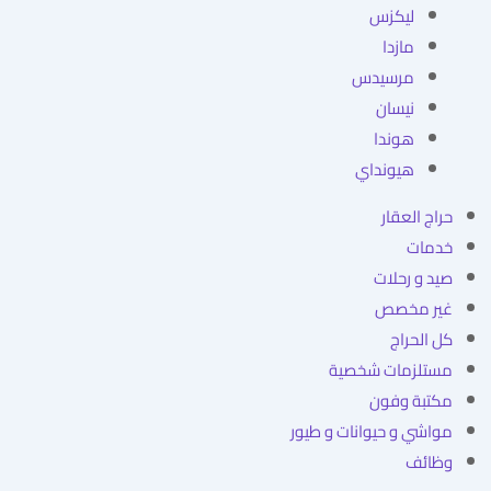
ليكزس
مازدا
مرسيدس
نيسان
هوندا
هيونداي
حراج العقار
خدمات
صيد و رحلات
غير مخصص
كل الحراج
مستلزمات شخصية
مكتبة وفون
مواشي و حيوانات و طيور
وظائف