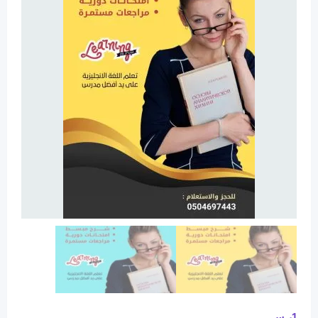
1
ر.س