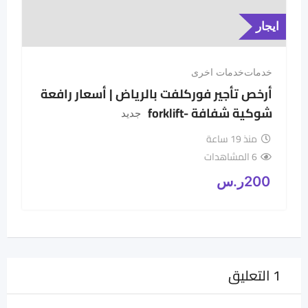
ايجار
خدمات
خدمات اخرى
أرخص تأجير فوركلفت بالرياض | أسعار رافعة
شوكية شفافة -forklift
جديد
منذ 19 ساعة
6 المشاهدات
200
ر.س
1 التعليق