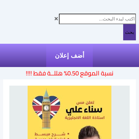
بحث
أضف إعلان
نسبة الموقع 0.50% هللــة فقط !!!!