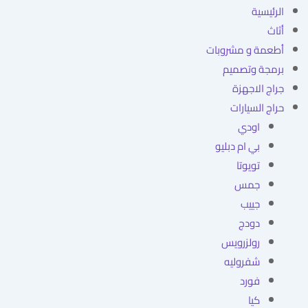
الرئيسية
أثاث
أطعمة و مشروبات
برمجة وتصميم
جراج الاجهزة
حراج السيارات
اودي
بي ام دبليو
تويوتا
جمس
جييب
دودج
رولزرويس
شفروليه
فورد
كيا