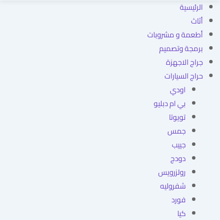
الرئيسية
أثاث
أطعمة و مشروبات
برمجة وتصميم
جراج الاجهزة
حراج السيارات
اودي
بي ام دبليو
تويوتا
جمس
جييب
دودج
رولزرويس
شفروليه
فورد
كيا