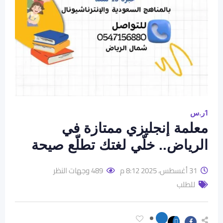
1
ر.س
معلمة إنجليزي ممتازة في
الرياض.. خلّي لغتك تطلّع صيحة
31 أغسطس، 2025 8:12 م
489 وجهات النظر
للطلب