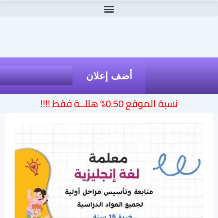
أضف إعلان
نسبة الموقع 0.50% هللــة فقط !!!!