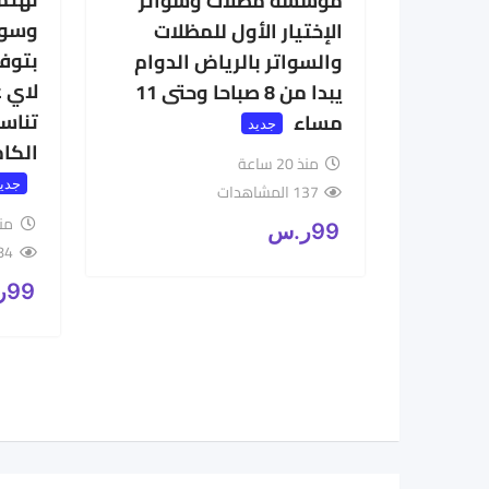
مؤسسة مظلات وسواتر
وسوات
الإختيار الأول للمظلات
بتوف
والسواتر بالرياض الدوام
لاي 
يبدا من 8 صباحا وحتى 11
تناس
مساء
جديد
الكامل ج/
منذ 20 ساعة
جدي
137 المشاهدات
منذ 20
99
ر.س
84 المشاهد
99
ر