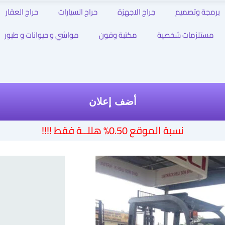
برمجة وتصميم
جراج الاجهزة
حراج السيارات
حراج العقار
مستلزمات شخصية
مكتبة وفون
مواشي و حيوانات و طيور
أضف إعلان
نسبة الموقع 0.50% هللــة فقط !!!!