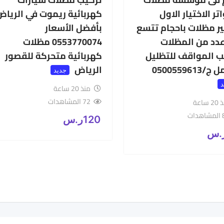
ر الاختيار الاول
كهربائية ريموت في الرياض
ير مظلات باحجام تتسع
بأفضل الأسعار
عدد من المظلات
0553770074 مظلات
ب المواقف للتظليل
كهربائية متحركة للقصور
0500559613
الرياض
جديد
د
منذ 20 ساعة
72 المشاهدات
 ساعة
ات
120
ر.س
.س