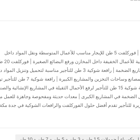
0539779558 | شبه الجزيرة للتأجير | جدة مكة الدمام | فوركلفت 5 طن للإيجار مناسب للأعمال المتوسطة ونقل المواد داخل
المستودعات بكفاءة | رافعة شوكية 1.5 طن للتأجير مثالية للأع
للإيجار للأعمال الثقيلة جدًا في الموانئ والمصانع والمشاريع الضخمة | رافعة شوكية 3 طن للتأجير مناسبة لتحميل وتنزيل ا
المصانع والمخازن | فوركلفت 10 طن للإيجار مناسب للمصانع وساحات التخزين والمشاريع الكبيرة | رافعة شو
قوة رفع عالية وثبات ممتاز في الأعمال الصناعية | رافعة شوكية 15 طن للتأجير لرفع الأحمال الثقيلة في المشاريع الإنشائية و
لرفع للأحمال الضخمة في المشاريع الكبرى | معدات حديثة ومفحوصة وجاهزة للعمل م
رة للتأجير تقدم أفضل حلول الفوركلفت والرافعات الشوكية في جدة مكة
 - 3 طن - 5 طن - 7 طن - 10 طن