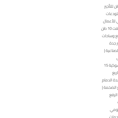
0 | شبه الجزيرة للتأجير | رافعة شوكية 3 طن للتأجير
ستودعات
م مثالي للأعمال
الخفيفة ورفع البضائع الصغيرة داخل المخازن | فوركلفت 10 طن
نع وساحات
كية 7 طن للتأجير جدة
صناعية |
ل
المتوسطة ونقل المواد داخل المستودعات | رافعة شوكية 15
ريع
فت 20 طن للإيجار جدة الدمام
 الضخمة |
ل الرفع
يومي
دمات