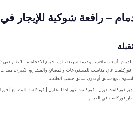
مام – رافعة شوكية للإيجار في
قيلة
نوفر أفضل خدمات تأجير فوركلفت ورافعات
 فوركلفت غاز، مناسب للمستودعات والمصانع والمشاريع الكبرى، معدات
 والسنوي، مع سائق أو بدون سائق حسب الطلب.
تأجير فوركلفت ديزل | فوركلفت كهرباء للمخازن | فوركلفت للمصانع | فور
سعار فوركلفت في الدمام