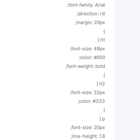
font-family: Arial;
direction: rtl;
margin: 20px;
}
h1 {
font-size: 48px;
color: #000;
font-weight: bold;
}
h2 {
font-size: 32px;
color: #333;
}
p {
font-size: 20px;
line-height: 1.8;