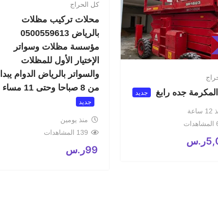
كل الحراج
محلات تركيب مظلات
بالرياض 0500559613
مؤسسة مظلات وسواتر
الإختيار الأول للمظلات
والسواتر بالرياض الدوام يبدا
راج
من 8 صباحا وحتى 11 مساء
لمكرمة جده رابغ
جديد
جديد
 ساعة
منذ يومين
ات
139 المشاهدات
5,
ر.س
99
ر.س