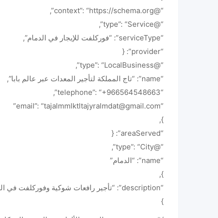
“@context”: “https://schema.org”,
“@type”: “Service”,
“serviceType”: “فوركلفت للإيجار في الدمام”,
“provider”: {
“@type”: “LocalBusiness”,
“name”: “تاج المملكة لتأجير المعدات عبر عالم بابا”,
“telephone”: “+966564548663”,
“email”: “tajalmmlktltajyralmdat@gmail.com”
},
“areaServed”: {
“@type”: “City”,
“name”: “الدمام”
},
“description”: “تأجير رافعات شوكية وفوركلفت في الدمام بأسعار تنافسية. Forklift for rent in Dammam.”
}