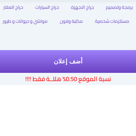
برمجة وتصميم
جراج الاجهزة
حراج السيارات
حراج العقار
مستلزمات شخصية
مكتبة وفون
مواشي و حيوانات و طيور
أضف إعلان
نسبة الموقع 0.50% هللــة فقط !!!!