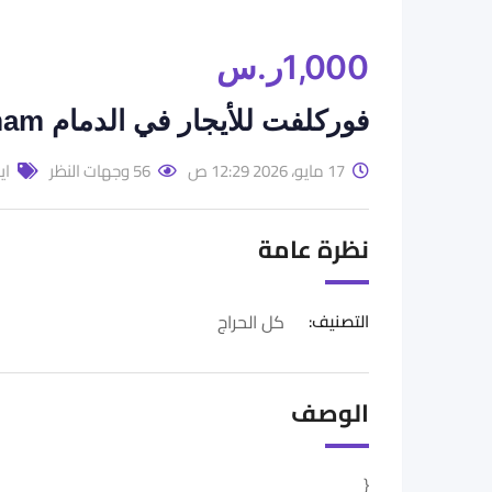
1,000
ر.س
فوركلفت للأيجار في الدمام Forklift For Rental in Dammam
17 مايو، 2026 12:29 ص
56 وجهات النظر
اي
نظرة عامة
التصنيف:
كل الحراج
الوصف
{