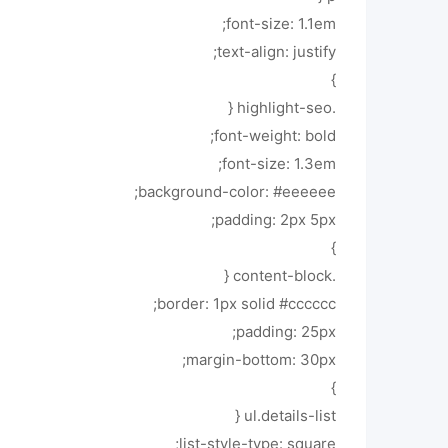
font-size: 1.1em;
text-align: justify;
}
.highlight-seo {
font-weight: bold;
font-size: 1.3em;
background-color: #eeeeee;
padding: 2px 5px;
}
.content-block {
border: 1px solid #cccccc;
padding: 25px;
margin-bottom: 30px;
}
ul.details-list {
list-style-type: square;