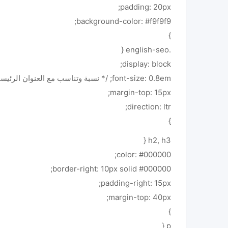
padding: 20px;
background-color: #f9f9f9;
}
.english-seo {
display: block;
font-size: 0.8em; /* نسبة وتناسب مع العنوان الرئيسي */
margin-top: 15px;
direction: ltr;
}
h2, h3 {
color: #000000;
border-right: 10px solid #000000;
padding-right: 15px;
margin-top: 40px;
}
p {