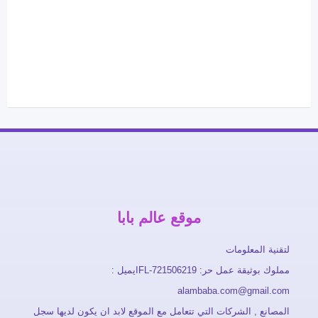
موقع عالم بابا
لتقنية المعلومات
مملوك بوثيقة عمل حر: FL-721506219ايميل :
alambaba.com@gmail.com
المصانع , الشركات التي تتعامل مع الموقع لابد ان يكون لديها سجل