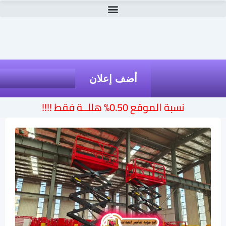
أضف إعلان
نسبة الموقع 0.50% هللــة فقط !!!!