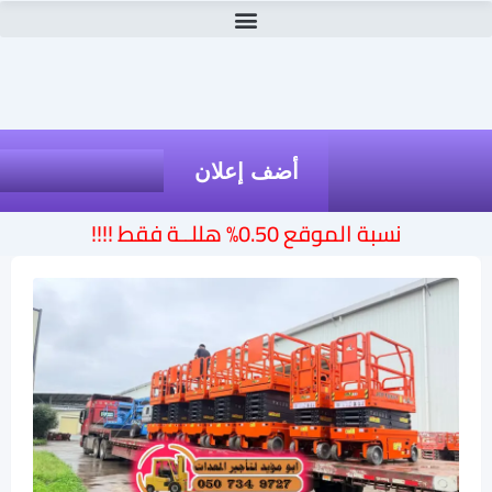
أضف إعلان
نسبة الموقع 0.50% هللــة فقط !!!!