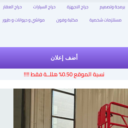
برمجة وتصميم
جراج الاجهزة
حراج السيارات
حراج العقار
مستلزمات شخصية
مكتبة وفون
مواشي و حيوانات و طيور
أضف إعلان
نسبة الموقع 0.50% هللــة فقط !!!!