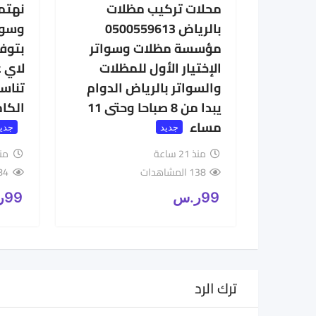
محلات تركيب مظلات
نهتم
بالرياض 0500559613
وسوات
مؤسسة مظلات وسواتر
بتوف
الإختيار الأول للمظلات
لاي 
والسواتر بالرياض الدوام
تناس
يبدا من 8 صباحا وحتى 11
الكامل ج/
مساء
جديد
جدي
منذ 21 ساعة
منذ 21
138 المشاهدات
84 المشاهد
99
ر.س
99
ر
ترك الرد