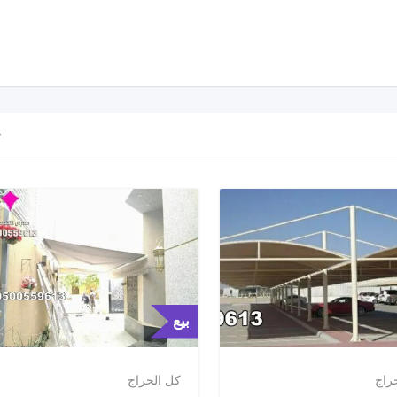
بيع
راج
كل الحراج