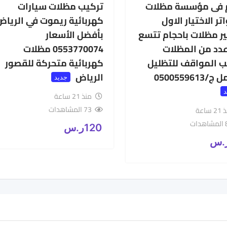
 فى مؤسسة مظلات
تركيب مظلات سيارات
ر الاختيار الاول
كهربائية ريموت في الرياض
ير مظلات باحجام تتسع
بأفضل الأسعار
عدد من المظلات
0553770074 مظلات
ب المواقف للتظليل
كهربائية متحركة للقصور
0500559613
الرياض
جديد
د
منذ 21 ساعة
73 المشاهدات
 ساعة
ات
120
ر.س
.س