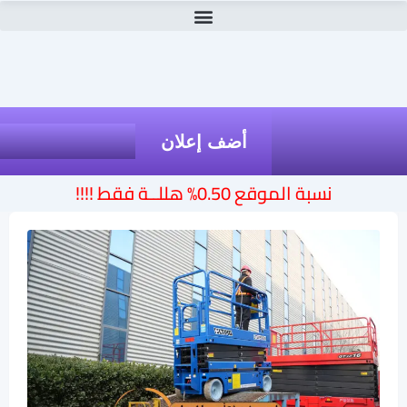
أضف إعلان
نسبة الموقع 0.50% هللــة فقط !!!!