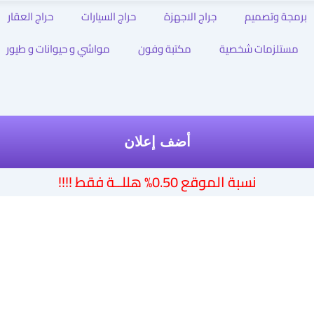
برمجة وتصميم
جراج الاجهزة
حراج السيارات
حراج العقار
مستلزمات شخصية
مكتبة وفون
مواشي و حيوانات و طيور
أضف إعلان
نسبة الموقع 0.50% هللــة فقط !!!!