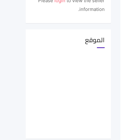
Please
login
to view the seller
information.
الموقع