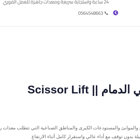
24 ساعة واستجابة سريعة ومعدات جاهزة للعمل الفوري
📞 0564548663
🚧 سيزر لفت للإيجار في الدمام || Scissor Lift
والموانئ والمستودعات الكبرى والمناطق الصناعية التي تتطلب معدات ر
ة بدون توقف مع أداء عالي واستقرار كامل أثناء الارتفاع