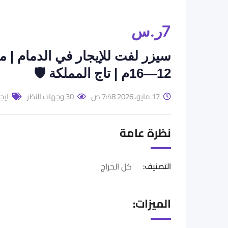
7
ر.س
12—16م | تاج المملكة 🛡️
17 مايو، 2026 7:48 ص
30 وجهات النظر
ايجا
نظرة عامة
التصنيف:
كل الحراج
الميزات: