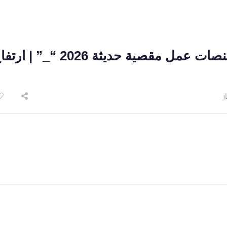
سيزر لفت للإيجار في الدمام | منصات عمل مقصية حديثة 2026 “_” |
ر