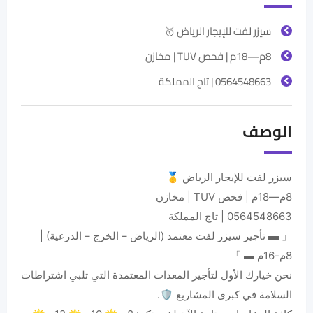
سيزر لفت للإيجار الرياض 🥇
8م—18م | فحص TUV | مخازن
0564548663 | تاج المملكة
الوصف
سيزر لفت للإيجار الرياض 🥇
8م—18م | فحص TUV | مخازن
0564548663 | تاج المملكة
「 ▬ تأجير سيزر لفت معتمد (الرياض – الخرج – الدرعية) |
8م-16م ▬ 」
​نحن خيارك الأول لتأجير المعدات المعتمدة التي تلبي اشتراطات
السلامة في كبرى المشاريع 🛡️.