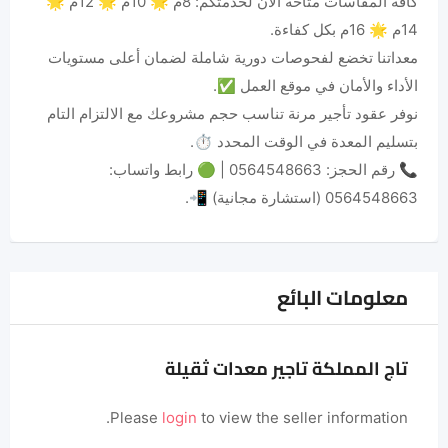
كافة المقاسات متاحة الآن لخدمتكم: 8م 🌟 10م 🌟 12م 🌟
14م 🌟 16م بكل كفاءة.
معداتنا تخضع لفحوصات دورية شاملة لضمان أعلى مستويات
الأداء والأمان في موقع العمل ✅.
نوفر عقود تأجير مرنة تناسب حجم مشروعك مع الالتزام التام
بتسليم المعدة في الوقت المحدد ⏱️.
📞 رقم الحجز: 0564548663 | 🟢 رابط واتساب:
0564548663 (استشارة مجانية) 📲.
معلومات البائع
تاج المملكة تاجير معدات ثقيلة
Please
login
to view the seller information.