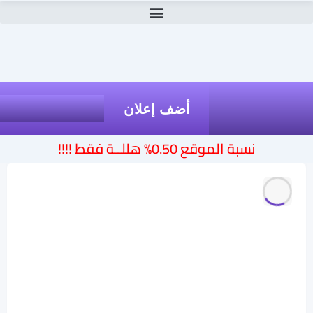
أضف إعلان
نسبة الموقع 0.50% هللــة فقط !!!!