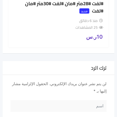
#لفت #28متر #مان #لفت #30متر #مان
#لفت
جديد
منذ 6 دقائق
25 المشاهدات
10
ر.س
ترك الرد
لن يتم نشر عنوان بريدك الإلكتروني.
الحقول الإلزامية مشار
إليها بـ
*