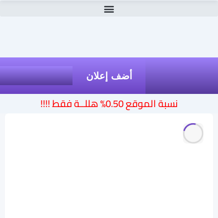
أضف إعلان
نسبة الموقع 0.50% هللــة فقط !!!!