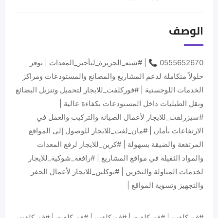
الوصف
0555652670 📞 | #شبه_الجزيرة_لتأجير_المعدات | نوفر
حلولاً متكاملة لدعم المشاريع والمصانع والمستودعات ومراكز
الخدمات اللوجستية | #فوركلفت_للايجار لتحميل وتنزيل البضائع
ونقل الطبليات داخل المستودعات بكفاءة عالية |
#سيزرلفت_للايجار لأعمال الصيانة والتركيب والعمل في
الارتفاعات بأمان | #مان_لفت_للايجار للوصول إلى المواقع
المرتفعة والضيقة بسهولة | #كرين_للايجار لرفع المعدات
والمواد الثقيلة في مواقع المشاريع | #رافعة_شوكية_للايجار
لخدمات المناولة والتخزين | #بوكلين_للايجار لأعمال الحفر
والتجهيز وتسوية المواقع |
#فوركلفت | #فوركلفت | #فوركلفت | #فوركلفت | #فوركلفت