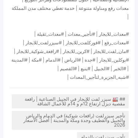
معدات رفع ومناولة متنوعة | خدمة تغطي مختلف مدن المملكة
|
#معدات_للايجار | #تأجير_معدات | #معدات_ثقيلة |
#معدات_رفع | #فوركلفت_للايجار | #سيزرلفت_للايجار |
#مان_لفت_للايجار | #كرين_للايجار | #رافعة_شوكية_للايجار |
#بوكلين_للايجار | #جدة | #الرياض | #الدمام | #مكة | #المدينة
| #الخبر | #الجبيل | #ينبع | #القصيم |
#شبه_الجزيرة_لتأجير_المعدات |
## 🏭 سيزر لفت للإيجار في الجبيل الصناعية | رافعة
مقصية ديزل ارتفاع 12م و 14م للأعمال الشاقة
تأجير سيزرلفت (رافعات شوكية) في الدمام والرياض
والجبيل والقطيف وجدة ومكة والمدينة | أفضل الأسعار
2026
تأجير سيزرلفت بالدمام