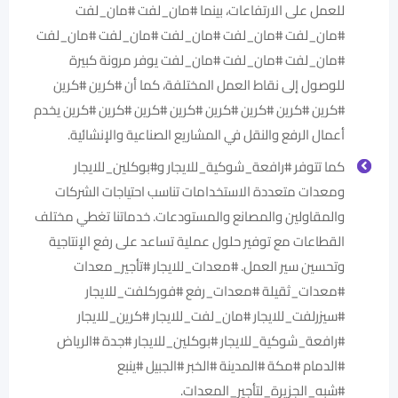
للعمل على الارتفاعات، بينما #مان_لفت #مان_لفت
#مان_لفت #مان_لفت #مان_لفت #مان_لفت #مان_لفت
#مان_لفت #مان_لفت #مان_لفت يوفر مرونة كبيرة
للوصول إلى نقاط العمل المختلفة، كما أن #كرين #كرين
#كرين #كرين #كرين #كرين #كرين #كرين #كرين #كرين يخدم
أعمال الرفع والنقل في المشاريع الصناعية والإنشائية.
كما تتوفر #رافعة_شوكية_للايجار و#بوكلين_للايجار
ومعدات متعددة الاستخدامات تناسب احتياجات الشركات
والمقاولين والمصانع والمستودعات. خدماتنا تغطي مختلف
القطاعات مع توفير حلول عملية تساعد على رفع الإنتاجية
وتحسين سير العمل. #معدات_للايجار #تأجير_معدات
#معدات_ثقيلة #معدات_رفع #فوركلفت_للايجار
#سيزرلفت_للايجار #مان_لفت_للايجار #كرين_للايجار
#رافعة_شوكية_للايجار #بوكلين_للايجار #جدة #الرياض
#الدمام #مكة #المدينة #الخبر #الجبيل #ينبع
#شبه_الجزيرة_لتأجير_المعدات.