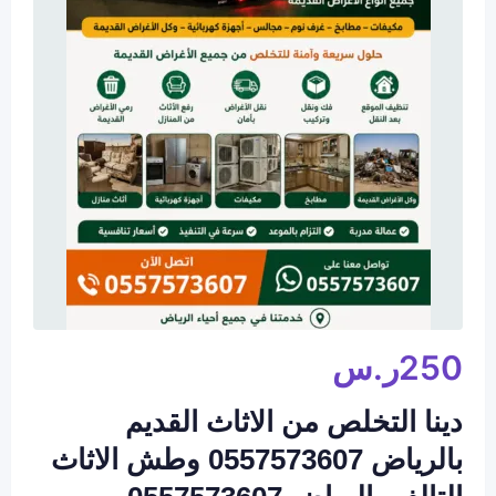
250
ر.س
دينا التخلص من الاثاث القديم
بالرياض 0557573607 وطش الاثاث