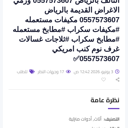
التالف بالرياض 0557573607 ورمي
الاغراض القديمة بالرياض
0557573607 مكيفات مستعمله
#مكيفات سكراب #مطابخ مستعمله
#مطابخ سكراب #ثلاجات غسالات
غرف نوم كنب امريكي
0557573607✅️
3 يونيو، 2026 12:42 ص
17 وجهات النظر
للطلب
نظرة عامة
أثاث
,
أدوات منزلية
التصنيف: