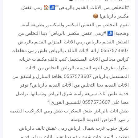
‎#التخلص_من_الاثاث_القديم_بالرياض””🚮🏠 رمي عفش
مكسر بالرياض! 📦
نقوم بالتخلص من العفش المكسر والمكسور بطريقة آمنة
وصحية! 🚮 ‎#رمي_عفش_مكسر_بالرياض” دينا التخلص من
العفش القديم بالرياض رمي الاثاث المنزلي القديم بالرياض
0557573607 ازالة الاثاث التالف بالرياض طش رمي مخلفات
كراتين مجالس الاثاث المستعمل كنب تالف مكيفات خربانه
سكراب غرف النوم القديمه بالرياض التخلص من الاثاث
المستعمل بالرياض 0557573607 نظافة المنازل والشقق من
الاثاث القديم دينا التخلص من الأثاث القديم بالرياض؟ نوفر
خدمة طش أثاث سريعة وآمنة شرق الرياض وشمالها. تواصل
معنا على 0557573607 للتنسيق الفوري!”
طش اثاث بالرياض طش السكراب طش رمي الكراكيب القديمه
رامي الاغراض القديمة المهمله
شرق جنوب غرب شمال الرياض رمي عفش تالف بالرياض
تنظيف الاستراحات شقق رقم دينا تشيل اثاث منزلي قديم