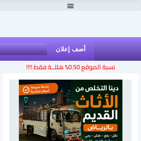
أضف إعلان
نسبة الموقع 0.50% هللــة فقط !!!!