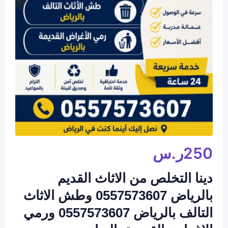
250
ر.س
دينا التخلص من الاثاث القديم
بالرياض 0557573607 وطش الاثاث
التالف بالرياض 0557573607 ورمي