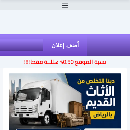
أضف إعلان
نسبة الموقع 0.50% هللــة فقط !!!!