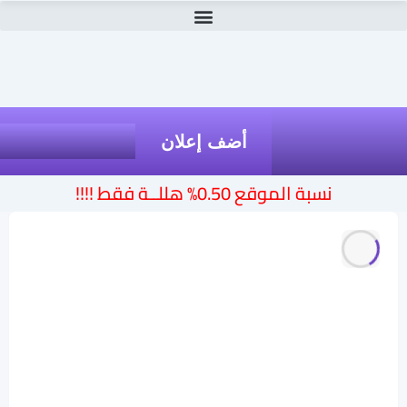
أضف إعلان
نسبة الموقع 0.50% هللــة فقط !!!!