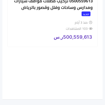
0500559613 تركيب مظلات مواقف سيارات
ومدارس وساحات وفلل وقصور بالرياض
جديد
منذ 3 أيام
103 المشاهدات
500,559,613
ر.س