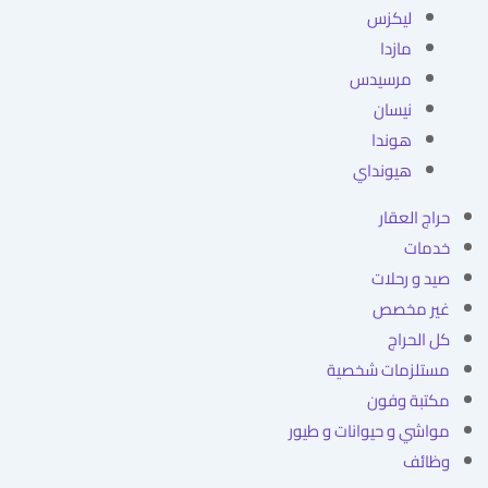
ليكزس
مازدا
مرسيدس
نيسان
هوندا
هيونداي
حراج العقار
خدمات
صيد و رحلات
غير مخصص
كل الحراج
مستلزمات شخصية
مكتبة وفون
مواشي و حيوانات و طيور
وظائف