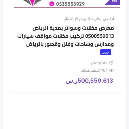
اراضي تجارية للبيع
حراج العقار
معرض مظلات وسواتر بمدية الرياض
0500559613 تركيب مظلات مواقف سيارات
ومدارس وساحات وفلل وقصور بالرياض
جديد
منذ يومين
101 المشاهدات
500,559,613
ر.س