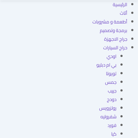
الرئيسية
أثاث
أطعمة و مشروبات
برمجة وتصميم
جراج الاجهزة
حراج السيارات
اودي
بي ام دبليو
تويوتا
جمس
جييب
دودج
رولزرويس
شفروليه
فورد
كيا