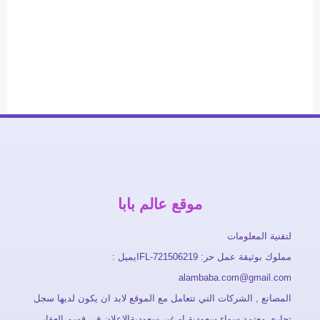
موقع عالم بابا
لتقنية المعلومات
مملوك بوثيقة عمل حر: FL-721506219ايميل :
alambaba.com@gmail.com
المصانع , الشركات التي تتعامل مع الموقع لابد ان يكون لديها سجل
تجاري معتمد سواء سعودية او غير سعوديةالاعلان في قسم العقار