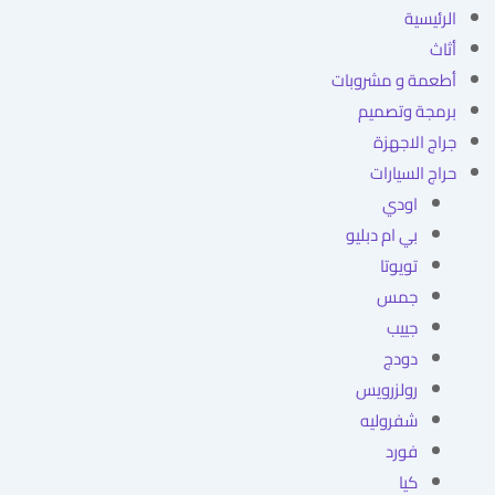
الرئيسية
أثاث
أطعمة و مشروبات
برمجة وتصميم
جراج الاجهزة
حراج السيارات
اودي
بي ام دبليو
تويوتا
جمس
جييب
دودج
رولزرويس
شفروليه
فورد
كيا