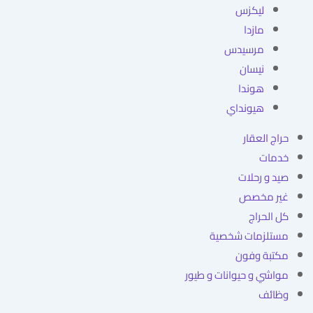
ليكزس
مازدا
مرسيدس
نيسان
هوندا
هيونداي
حراج العقار
خدمات
صيد و رحلات
غير مخصص
كل الحراج
مستلزمات شخصية
مكتبة وفون
مواشي و حيوانات و طيور
وظائف