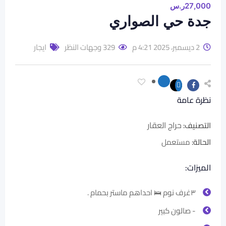
27,000
ر.س
جدة حي الصواري
2 ديسمبر، 2025 4:21 م
329 وجهات النظر
ايجار
نظرة عامة
حراج العقار
التصنيف:
الحالة
:
مستعمل
الميزات:
٣غرف نوم 🛌 احداهم ماستر بحمام .
- صالون كبير