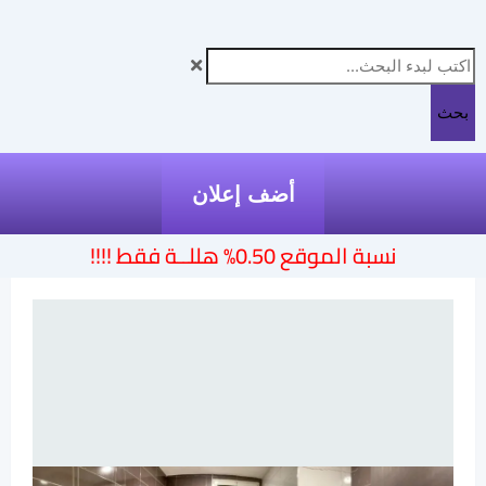
بحث
أضف إعلان
نسبة الموقع 0.50% هللــة فقط !!!!