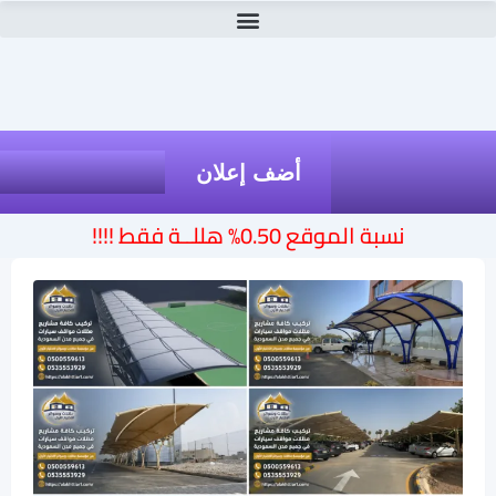
أضف إعلان
نسبة الموقع 0.50% هللــة فقط !!!!