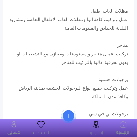
مظلات العاب اطفال
عمل وتركيب كافة انواع مظلات العاب الاطفال الخاصة ومشاريع
البلدية للحدائق والمنتوهات العامة
هناجر
تركيب اعمال هناجر و مستودعات ومخازن مع التشطيبات او
بدون بحرفية عالية بالتركيب للهناجر
برجولات خشبية
عمل وتركيب جميع انواع البرجولات الخشبية بمدينة الرياض
وكافة مدن المملكة
برجولات بي في سي
تقدم كافة اعمال البرجولات من مادة الـ بي في سي باكثر من
صناعة اوربية ومورية ووطنية
الرئيسية
حسابي
إتصل بنا
المفضلة