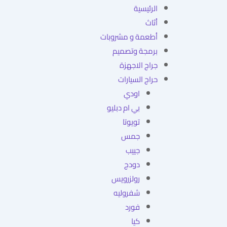
الرئيسية
أثاث
أطعمة و مشروبات
برمجة وتصميم
جراج الاجهزة
حراج السيارات
اودي
بي ام دبليو
تويوتا
جمس
جييب
دودج
رولزرويس
شفروليه
فورد
كيا