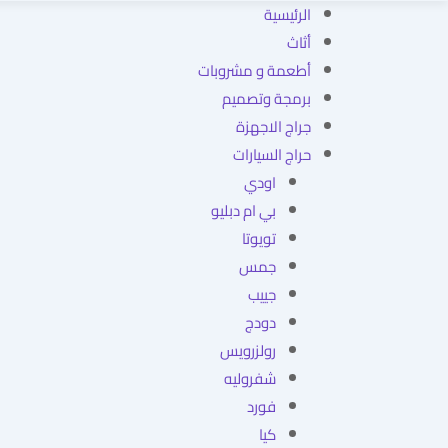
الرئيسية
أثاث
أطعمة و مشروبات
برمجة وتصميم
جراج الاجهزة
حراج السيارات
اودي
بي ام دبليو
تويوتا
جمس
جييب
دودج
رولزرويس
شفروليه
فورد
كيا