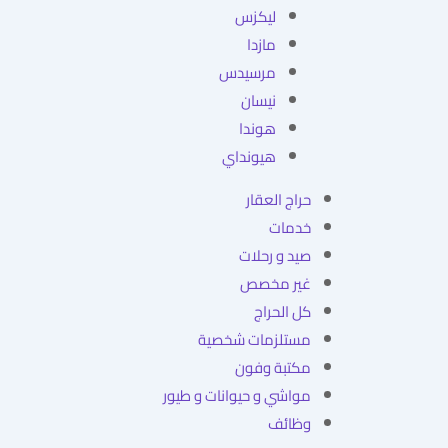
ليكزس
مازدا
مرسيدس
نيسان
هوندا
هيونداي
حراج العقار
خدمات
صيد و رحلات
غير مخصص
كل الحراج
مستلزمات شخصية
مكتبة وفون
مواشي و حيوانات و طيور
وظائف