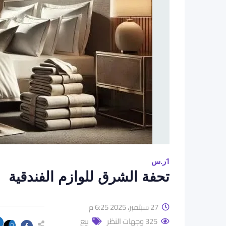
1
ر.س
تحفة الشرق للوازم الفندقية
27 سبتمبر، 2025 6:25 م
325 وجهات النظر
بيع