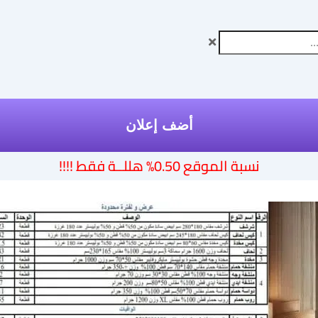
أضف إعلان
نسبة الموقع 0.50% هللــة فقط !!!!