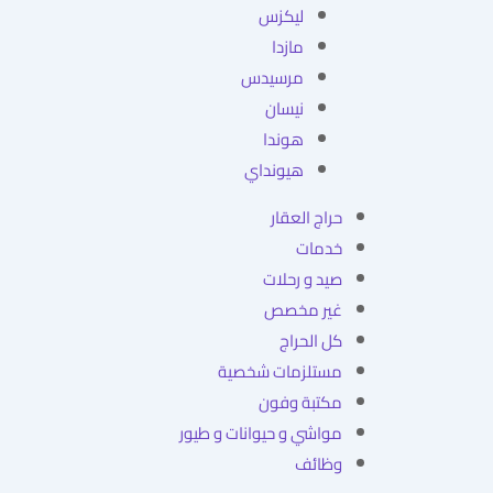
ليكزس
مازدا
مرسيدس
نيسان
هوندا
هيونداي
حراج العقار
خدمات
صيد و رحلات
غير مخصص
كل الحراج
مستلزمات شخصية
مكتبة وفون
مواشي و حيوانات و طيور
وظائف