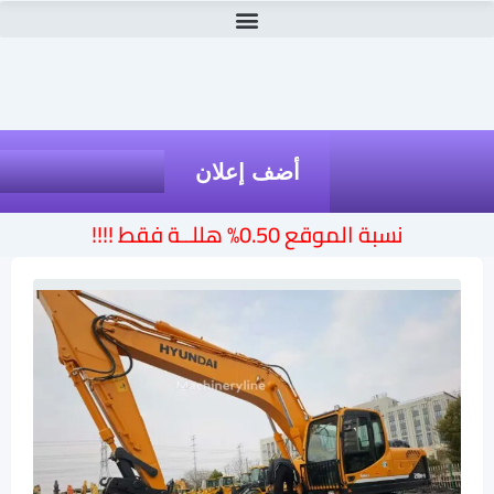
أضف إعلان
نسبة الموقع 0.50% هللــة فقط !!!!