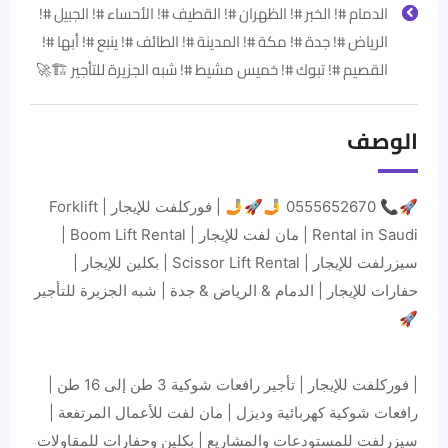
الدمام #! الخبر #! الظهران #! القطيف #! الأحساء #! الجبيل #!
الرياض #! جدة #! مكة #! المدينة #! الطائف #! ينبع #! أبها #!
القصيم #! تبوك #! خميس مشيط #! شبه الجزيرة للتأجير 🏗️🚀
الوصف
🚀📞 0555652670 🤳🚀🤳 | فوركلفت للإيجار | Forklift
Rental in Saudi | مان لفت للإيجار | Boom Lift Rental |
سيزرلفت للإيجار | Scissor Lift Rental | بكلين للإيجار |
حفارات للإيجار | الدمام & الرياض & جدة | شبه الجزيرة للتأجير
🚀
| فوركلفت للإيجار | تأجير رافعات شوكية 3 طن إلى 16 طن |
رافعات شوكية كهربائية وديزل | مان لفت للأعمال المرتفعة |
سيزرلفت للمستودعات والمشاريع | بكلين وحفارات للمقاولات