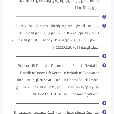
سقالات كهربائية للإيجار بالرياض والدمام وجدة #! شبه
الجزيرة للتأجير #!
━━━━━━━━━━━━━━━━━━━━━━━━━━━━━━━━━━━━
سيزرلفت للايجار بالدمام #! رافعات مقصية للإيجار 5 متر إلى
18 متر #! مان لفت للإيجار 12 متر إلى 43 متر #! فوركلفت
للإيجار 3 طن إلى 20 طن #! بكلين وحفارات للإيجار #! معدات
ثقيلة للإيجار #! 0555652670 🤳 #!
━━━━━━━━━━━━━━━━━━━━━━━━━━━━━━━━━━━━
Scissor Lift Rental in Dammam #! Forklift Rental in
Riyadh #! Boom Lift Rental in Jeddah #! Excavator
Rental Saudi Arabia #! رافعات شوكية للإيجار #! رافعات
ديزل وكهرباء #! منصات عمل هوائية #! معدات مشاريع
ومصانع ومستودعات #! 📞 0555652670 #!
━━━━━━━━━━━━━━━━━━━━━━━━━━━━━━━━━━━━
سيزرلفت كهرباء وديزل #! مان لفت تلسكوبي ومفصلي #!