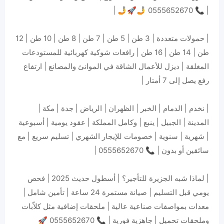
| 📞 0555652670 🤳🚀🤳 |
| حمولات متعددة | 3 طن | 5 طن | 7 طن | 8 طن | 10 طن | 12
طن | 14 طن | 16 طن | رافعات شوكية كهربائية للمستودعات
المغلقة | ديزل للأعمال الشاقة في الموانئ والمصانع | ارتفاع
رفع يصل إلى 7 أمتار |
| نخدم | الدمام | الخبر | الظهران | الرياض | جدة | مكة |
المدينة | الجبيل | ينبع | وكامل المملكة | عقود يومية | أسبوعية
| شهرية | سنوية | خصومات للإيجار الشهري | تسليم سريع | مع
سائقين أو بدون | 📞 0555652670 |
| لماذا شبه الجزيرة للتأجير؟ | أسطول حديث 2025 | فحص
يومي قبل التسليم | صيانة مستمرة 24 ساعة | تأمين شامل |
معدات بمواصفات صناعية عالية | ملحقات إضافية مثل كلاّبات
وملحقات تحميل | جاهزية فورية | 📞 0555652670 🚀