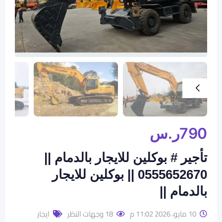
790
ر.س
تأجير # بوكلين للايجار بالدمام ||
0555652670 || بوكلين للايجار
بالدمام ||
10 مايو، 2026 11:02 م
18 وجهات النظر
ايجار