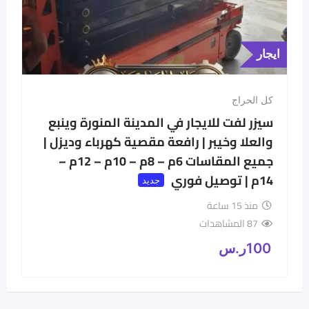
ايجار
كل الحراج
سيزر لفت للايجار في المدينة المنورة وينبع
والعلا وخيبر | رافعة مقصية كهرباء وديزل |
جميع المقاسات 6م – 8م – 10م – 12م –
14م | توصيل فوري
جديد
منذ 15 ساعة
87 المشاهدات
100
ر.س