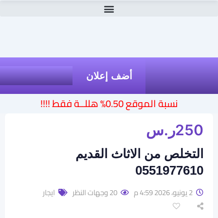
أضف إعلان
نسبة الموقع 0.50% هللــة فقط !!!!
250
ر.س
التخلص من الاثاث القديم
0551977610
2 يونيو، 2026 4:59 م
20 وجهات النظر
ايجار