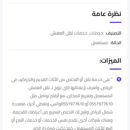
نظرة عامة
خدمات
,
خدمات نقل العفش
التصنيف:
الحالة
:
مستعمل
الميزات:
" هي خدمة نقل أو التخلص من الأثاث القديم والكراكيب في
الرياض، وتُعرف بإعلاناتها التي تروج لـ نقل العفش
المستعمل وتفريغ المخازن، مع أرقام تواصل مثل
0551977610 أو 0551977610واتس، وتغطي أحياء متعددة
شمال الرياض وتتيح لك التخلص السريع من أغراضك القديمة،
وهناك شركات أخرى تقدم نفس الخدمات أو خدمات التبرع أو
البيع للأثاث المستعمل، كما ذكرت مبرة دار الخير.