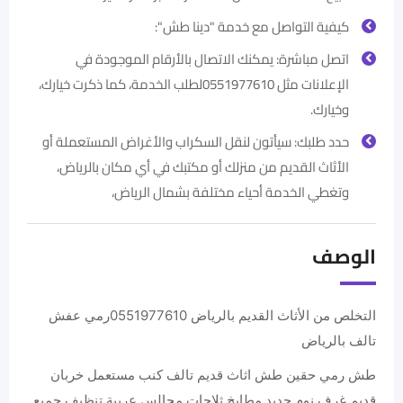
كيفية التواصل مع خدمة "دينا طش":
اتصل مباشرة: يمكنك الاتصال بالأرقام الموجودة في
الإعلانات مثل 0551977610لطلب الخدمة، كما ذكرت خيارك،
وخيارك.
حدد طلبك: سيأتون لنقل السكراب والأغراض المستعملة أو
الأثاث القديم من منزلك أو مكتبك في أي مكان بالرياض،
وتغطي الخدمة أحياء مختلفة بشمال الرياض،
الوصف
‏التخلص من الأثاث القديم بالرياض 0551977610رمي عفش
تالف بالرياض
طش رمي حقين طش اثاث قديم تالف كنب مستعمل خربان
قديم غرف نوم حديد مطابخ ثلاجات مجالس عربية تنظيف جميع