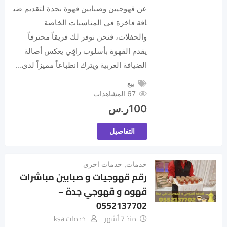
عن قهوجيين وصبابين قهوة بجدة لتقديم ضي
افة فاخرة في المناسبات الخاصة
والحفلات، فنحن نوفر لك فريقاً محترفاً
يقدم القهوة بأسلوب راقٍي يعكس أصالة
الضيافة العربية ويترك انطباعاً مميزاً لدى…
بيع
67 المشاهدات
100
ر.س
التفاصيل
خدمات
,
خدمات اخرى
رقم قهوجيات و صبابين مباشرات
قهوه و قهوجي جدة –
0552137702
منذ 7 أشهر
خدمات ksa