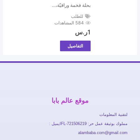
بحلة فخمة وراقيّة،…
للطلب
584 المشاهدات
1
ر.س
التفاصيل
موقع عالم بابا
لتقنية المعلومات
مملوك بوثيقة عمل حر: FL-721506219ايميل :
alambaba.com@gmail.com