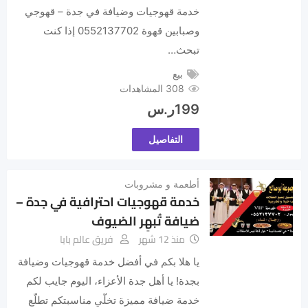
خدمة قهوجيات وضيافة في جدة – قهوجي
وصبابين قهوة 0552137702 إذا كنت
تبحث…
بيع
308 المشاهدات
199
ر.س
التفاصيل
أطعمة و مشروبات
خدمة قهوجيات احترافية في جدة –
ضيافة تُبهِر الضيوف
منذ 12 شهر
فريق عالم بابا
يا هلا بكم في أفضل خدمة قهوجيات وضيافة
بجدة! يا أهل جدة الأعزاء، اليوم جايب لكم
خدمة ضيافة مميزة تخلّي مناسبتكم تطلّع