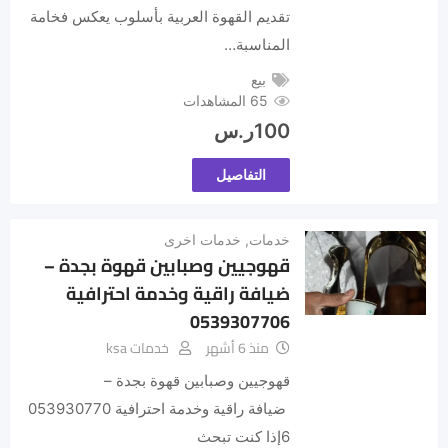
تقديم القهوة العربية بأسلوب يعكس فخامة
المناسبة…
بيع
65 المشاهدات
100
ر.س
التفاصيل
خدمات
,
خدمات اخرى
قهوجيين وصبابين قهوة بجدة –
ضيافة راقية وخدمة احترافية
0539307706
منذ 6 أشهر
خدمات ksa
قهوجيين وصبابين قهوة بجدة –
ضيافة راقية وخدمة احترافية 053930770
6إذا كنت تبحث