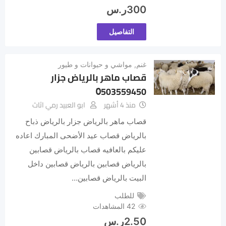
300
ر.س
التفاصيل
غنم
,
مواشي و حيوانات و طيور
قصاب ماهر بالرياض جزار
0َ503559450
منذ 4 أشهر
ابو العبيد رمي اثاث
‏قصاب ماهر بالرياض جزار بالرياض ذباح
بالرياض قصاب عيد الأضحى المبارك اعاده
عليكم بالعافيه قصاب بالرياض قصابين
بالرياض قصابين بالرياض قصابين داخل
البيت بالرياض قصابين…
للطلب
42 المشاهدات
2.50
ر.س