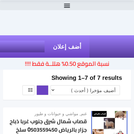
أضف إعلان
نسبة الموقع 0.50% هللــة فقط !!!!
Showing 1–7 of 7 results
غنم
,
مواشي و حيوانات و طيور
قصاب شمال شرق جنوب غربا ذباح
جزار بالرياض 0َ503559450 سلخ