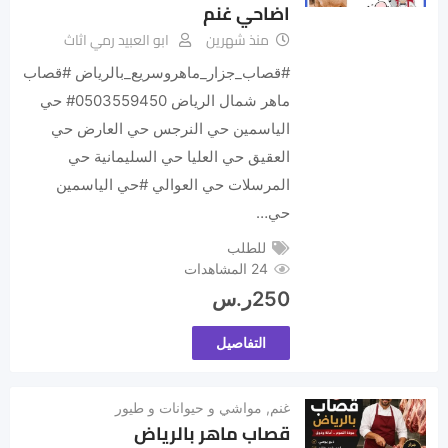
اضاحي غنم
منذ شهرين
ابو العبيد رمي اثاث
‏‎#قصاب_جزار_ماهروسريع_بالرياض ‎#قصاب
ماهر شمال الرياض ‎#0503559450 حي
الياسمين حي النرجس حي العارض حي
العقيق حي العليا حي السليمانية حي
المرسلات حي العوالي ‎#حي الياسمين
حي…
للطلب
24 المشاهدات
250
ر.س
التفاصيل
غنم
,
مواشي و حيوانات و طيور
قصاب ماهر بالرياض