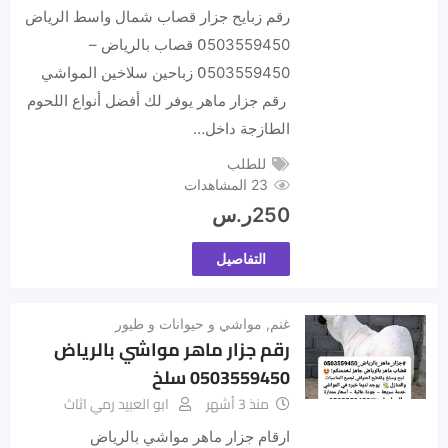
رقم زبايح جزار قصاب شمال واسط الرياض
0َ503559450 ‏قصاب بالرياض –
0َ503559450 زباحين سلاخين المواشي
رقم جزار ماهر يوفر لك أفضل أنواع اللحوم
الطازجة داخل…
للطلب
23 المشاهدات
250
ر.س
التفاصيل
غنم
,
مواشي و حيوانات و طيور
رقم جزار ماهر مواشي بالرياض
0503559450 سلخ
منذ 3 أشهر
ابو العبيد رمي اثاث
ارقام جزار ماهر مواشي بالرياض