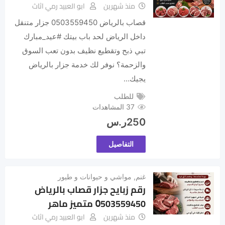
منذ شهرين
ابو العبيد رمي اثاث
قصاب بالرياض 0503559450 جزار متنقل
داخل الرياض لحد باب بيتك #عيد_مبارك
تبي ذبح وتقطيع نظيف بدون تعب السوق
والزحمة؟ نوفر لك خدمة جزار بالرياض
يجيك…
للطلب
37 المشاهدات
250
ر.س
التفاصيل
غنم
,
مواشي و حيوانات و طيور
رقم زبايح جزار قصاب بالرياض
0َ503559450 متميز ماهر
منذ شهرين
ابو العبيد رمي اثاث