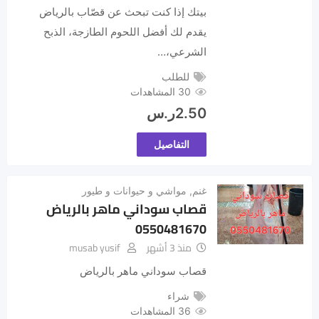
بيتك إذا كنت تبحث عن قصّاب بالرياض
يقدم لك أفضل اللحوم الطازجة، الذبح
الشرعي،…
للطلب
30 المشاهدات
2.50
ر.س
التفاصيل
غنم
,
مواشي و حيوانات و طيور
قصاب سوداني ماهر بالرياض
0550481670
منذ 3 أشهر
musab yusif
قصاب سوداني ماهر بالرياض
شراء
36 المشاهدات