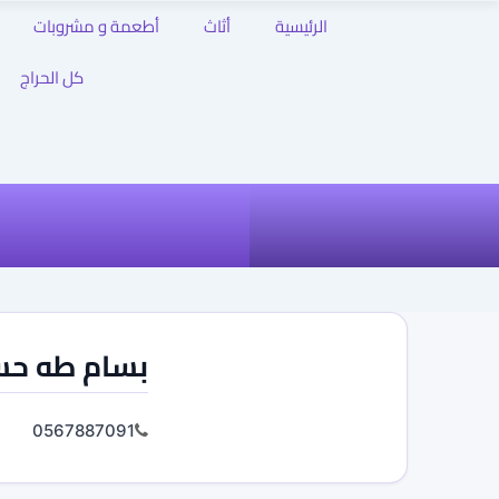
الرئيسية
أثاث
أطعمة و مشروبات
كل الحراج
بسام طه حس
0567887091