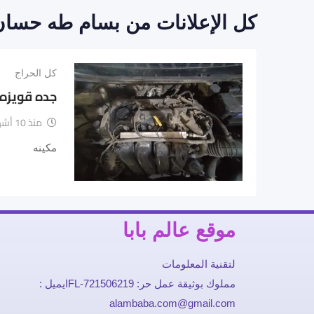
كل الإعلانات من بسام طه حسان
كل الحراج
جده قويزه
منذ 10 أشهر
مكينه
موقع عالم بابا
لتقنية المعلومات
مملوك بوثيقة عمل حر: FL-721506219ايميل :
alambaba.com@gmail.com