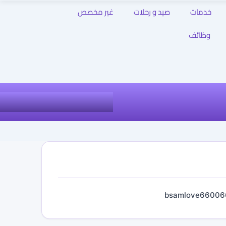
خدمات
صيد و رحلات
غير مخصص
وظائف
bsamlove66006