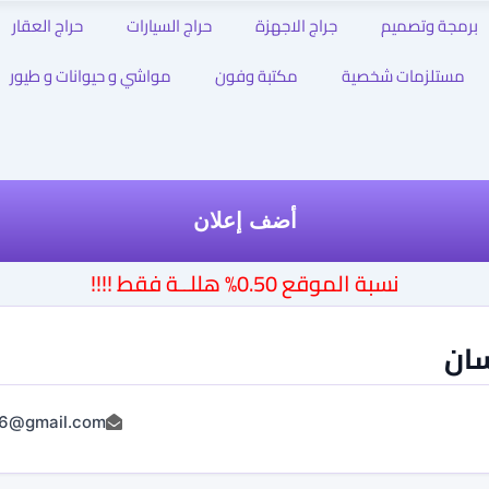
برمجة وتصميم
جراج الاجهزة
حراج السيارات
حراج العقار
مستلزمات شخصية
مكتبة وفون
مواشي و حيوانات و طيور
أضف إعلان
نسبة الموقع 0.50% هللــة فقط !!!!
ان
6@gmail.com