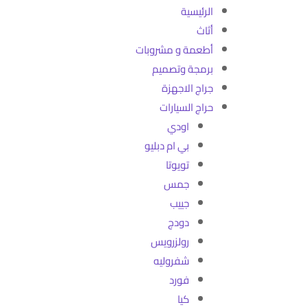
الرئيسية
أثاث
أطعمة و مشروبات
برمجة وتصميم
جراج الاجهزة
حراج السيارات
اودي
بي ام دبليو
تويوتا
جمس
جييب
دودج
رولزرويس
شفروليه
فورد
كيا