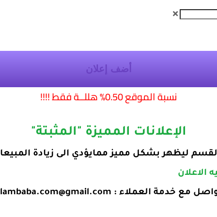
أضف إعلان
نسبة الموقع 0.50% هللــة فقط !!!!
الإعلانات المميزة "المثبتة"
 القسم ليظهر بشكل مميز ممايؤدي الى زيادة المبيعا
صل مع خدمة العملاء : alambaba.com@gmail.com