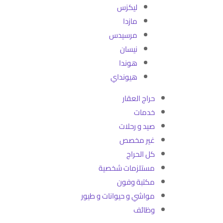
ليكزس
مازدا
مرسيدس
نيسان
هوندا
هيونداي
حراج العقار
خدمات
صيد و رحلات
غير مخصص
كل الحراج
مستلزمات شخصية
مكتبة وفون
مواشي و حيوانات و طيور
وظائف