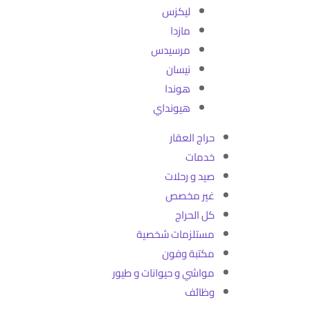
ليكزس
مازدا
مرسيدس
نيسان
هوندا
هيونداي
حراج العقار
خدمات
صيد و رحلات
غير مخصص
كل الحراج
مستلزمات شخصية
مكتبة وفون
مواشي و حيوانات و طيور
وظائف