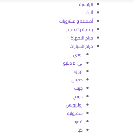
الرئيسية
أثاث
أطعمة و مشروبات
برمجة وتصميم
جراج الاجهزة
حراج السيارات
اودي
بي ام دبليو
تويوتا
جمس
جييب
دودج
رولزرويس
شفروليه
فورد
كيا