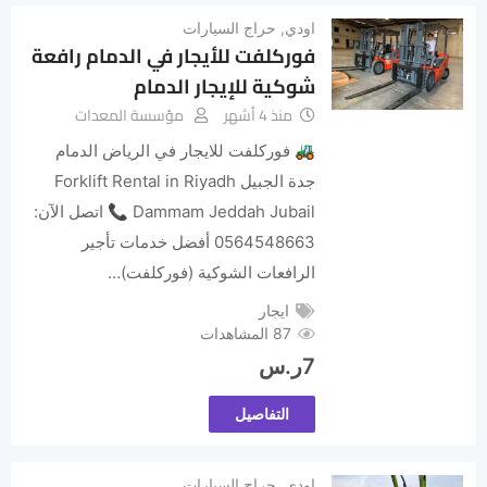
اودي
,
حراج السيارات
فوركلفت للأيجار في الدمام رافعة
شوكية للإيجار الدمام
منذ 4 أشهر
مؤسسة المعدات
🚜 فوركلفت للايجار في الرياض الدمام
جدة الجبيل Forklift Rental in Riyadh
Dammam Jeddah Jubail 📞 اتصل الآن:
0564548663 أفضل خدمات تأجير
الرافعات الشوكية (فوركلفت)…
ايجار
87 المشاهدات
7
ر.س
التفاصيل
اودي
,
حراج السيارات