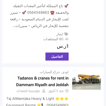
🚀 تاج المملكة لتأجير المعدات الثقيلة
والخفيفة ☎ 0564548663 🚀 – سيزر
لفت للإيجار في الدمام السعودية – رافعة
مقصية للإيجار في الرياض – سيزرات…
ايجار
60 المشاهدات
1
ر.س
التفاصيل
اودي
,
حراج السيارات
Tadanos & cranes for rent in
Dammam Riyadh and Jeddah
منذ 5 أشهر
مؤسسة المعدات
⭐⭐⭐ Taj AlMamlaka Heavy & Light
Equipment Rental ⭐📞 0564548663