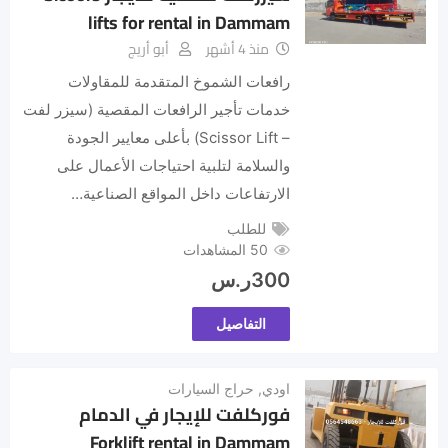
lifts for rental in Dammam
منذ 4 أشهر
أبو أريج
رافعات الشموخ المتقدمة للمقاولات
خدمات تأجير الرافعات المقصية (سيزر لفت
– Scissor Lift) بأعلى معايير الجودة
والسلامة لتلبية احتياجات الأعمال على
الارتفاعات داخل المواقع الصناعية…
للطلب
50 المشاهدات
300
ر.س
التفاصيل
اودي
,
حراج السيارات
فوركلفت للإيجار في الدمام
Forklift rental in Dammam