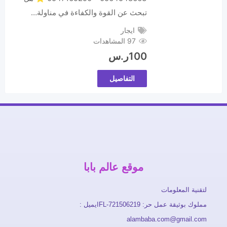
تبحث عن القوة والكفاءة في مناولة…
ايجار
97 المشاهدات
100
ر.س
التفاصيل
موقع عالم بابا
لتقنية المعلومات
مملوك بوثيقة عمل حر: FL-721506219ايميل :
alambaba.com@gmail.com