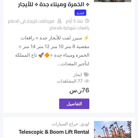
⟡ الخمرة وميناء جدة ⟡ للأيجار
جديد
منذ 5 أيام
فوركلفت للإيجار في الدمام
رافعات شوكية بالدمام
​⚡ سيزر لفت للأيجار جدة ⟡ رافعات
مقصية 8 متر 10 متر 12 متر 14 متر ⟡
الخمرة وميناء جدة ⟡🔶🚀 تاج المملكة
لتأجير المعدات…
ايجار
77 المشاهدات
76
ر.س
التفاصيل
اودي
,
حراج السيارات
Telescopic & Boom Lift Rental