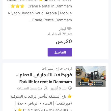
⭐⭐⭐ Crane Rental in Dammam
Riyadh Jeddah Saudi Arabia | Mobile
Crane Rental Dammam…
ايجار
75 المشاهدات
20
ر.س
التفاصيل
اودي
,
حراج السيارات
فوركلفت للأيجار في الدمام –
Forklift for rent in Dammam
منذ 5 أشهر
مؤسسة المعدات
​⭐ تاج المملكة لتأجير الرافعات الشوكية
(فوركلفت) | الدمام • الرياض • جدة |
0564548663 – 0547169290 ⭐ ​هل